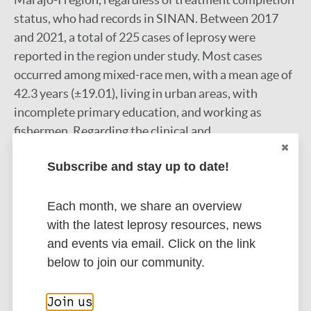
status, who had records in SINAN. Between 2017
and 2021, a total of 225 cases of leprosy were
reported in the region under study. Most cases
occurred among mixed-race men, with a mean age of
42.3 years (±19.01), living in urban areas, with
incomplete primary education, and working as
fishermen. Regarding the clinical and
epidemiological characteristics, there was a
Subscribe and stay up to date!
predominance of multibacillary cases, mainly of the
dimorphous clinical form, with grade 0 physical
disability, followed by grade I at diagnosis. The
Each month, we share an overview
results indicate that the detection rate of new
with the latest leprosy resources, news
leprosy cases in the Marajó region remains high,
and events via email. Click on the link
suggesting that the disease continues to be a
below to join our community.
significant public health issue in this area. These
findings highlight the importance of strategies aimed
Join us