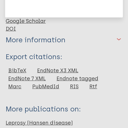
at expanding timely diagnosis and strengthening
leprosy control actions.
Google Scholar
DOI
More information
Type
Export citations:
Journal Article
BibTeX
EndNote X3 XML
EndNote 7 XML
Endnote tagged
Author
Marc
PubMedId
RIS
Rtf
Barros RF
Matias ILS
More publications on:
Nascimento RGD
Castro KJSD
Leprosy (Hansen disease)