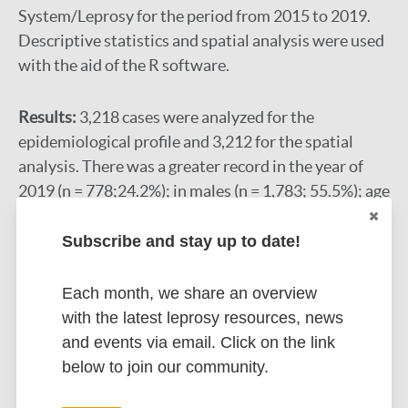
System/Leprosy for the period from 2015 to 2019.
Descriptive statistics and spatial analysis were used
with the aid of the R software.
Results:
3,218 cases were analyzed for the
epidemiological profile and 3,212 for the spatial
analysis. There was a greater record in the year of
2019 (n = 778;24.2%); in males (n = 1,783; 55.5%); age
group 40 to 59 years (n = 1,236; 38.4%);
multibacillary classification (n = 2,095; 65.2%);
Subscribe and stay up to date!
dysmorphic form (n = 970; 30.2%); and degree of
physical disability 0 (n = 1,611; 50.2%). 171 (76.7%)
Each month, we share an overview
municipalities that reported cases were identified,
with the latest leprosy resources, news
and simple and compound conglomerates were
and events via email. Click on the link
detected involving 31 municipalities located further
below to join our community.
east and west of the state.