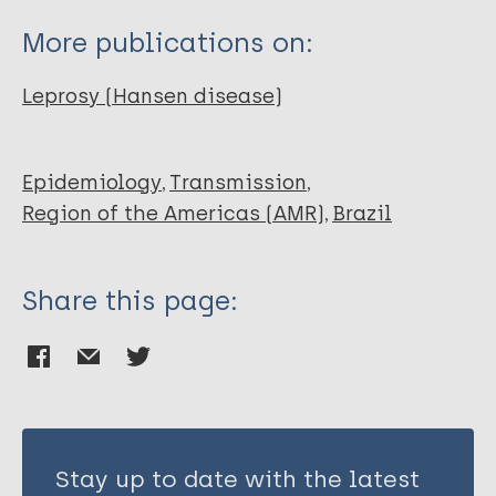
Soares MJGO
More publications on:
Silva LHD
Moraes RMD
Leprosy (Hansen disease)
Epidemiology
Transmission
Region of the Americas (AMR)
Brazil
Share this page:
Stay up to date with the latest