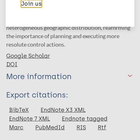
Join us
Conclusion:
It should be noted that leprosy remains
an active transmission chain in Paraíba and has a
heterogeneous geographic distribution, reaffirming
the importance of planning and executing more
resolute control actions.
Google Scholar
DOI
More information
Type
Export citations:
Journal Article
BibTeX
EndNote X3 XML
EndNote 7 XML
Endnote tagged
Author
Marc
PubMedId
RIS
Rtf
Véras GCB