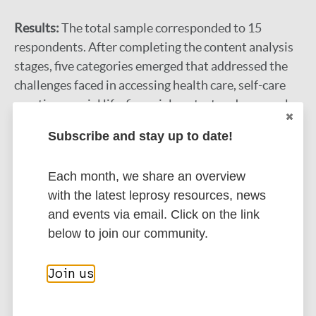
Results:
The total sample corresponded to 15
respondents. After completing the content analysis
stages, five categories emerged that addressed the
challenges faced in accessing health care, self-care
practices, social life, financial context and personal
experiences related to COVID-19.
Subscribe and stay up to date!
Conclusion:
The COVID-19 pandemic promoted
Each month, we share an overview
changes in the world scenario, resulting in losses for
with the latest leprosy resources, news
different population groups. In Brazil, people with
and events via email. Click on the link
leprosy stood out, which is a disease marginalized by
below to join our community.
society. Thus, it is important that health
professionals who assist these people provide
Join us
comprehensive care and that society is informed
about the disease in order to reduce stigma and
promote quality of life.