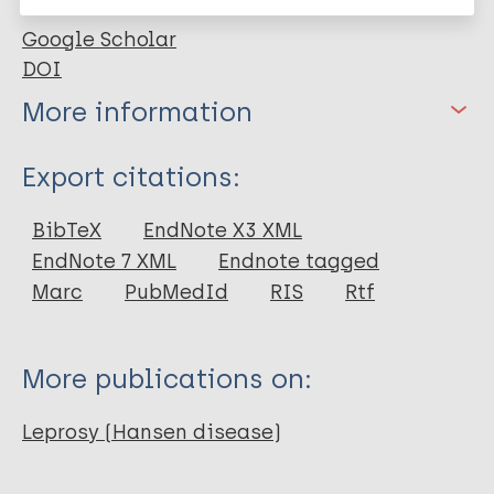
Google Scholar
DOI
More information
Type
Export citations:
Journal Article
BibTeX
EndNote X3 XML
EndNote 7 XML
Endnote tagged
Author
Marc
PubMedId
RIS
Rtf
Lima BARD
Lino LMFDA
More publications on:
Nascimento RDD
Santos DCMD
Leprosy (Hansen disease)
Albuquerque CCBD
Buarque BDS