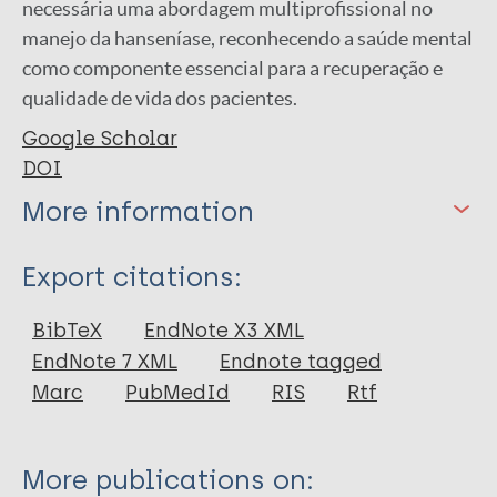
necessária uma abordagem multiprofissional no
manejo da hanseníase, reconhecendo a saúde mental
como componente essencial para a recuperação e
qualidade de vida dos pacientes.
Google Scholar
DOI
More information
Type
Export citations:
Journal Article
BibTeX
EndNote X3 XML
EndNote 7 XML
Endnote tagged
Author
Marc
PubMedId
RIS
Rtf
Noletto Junior F
Santi ALFC
More publications on:
Araújo AL