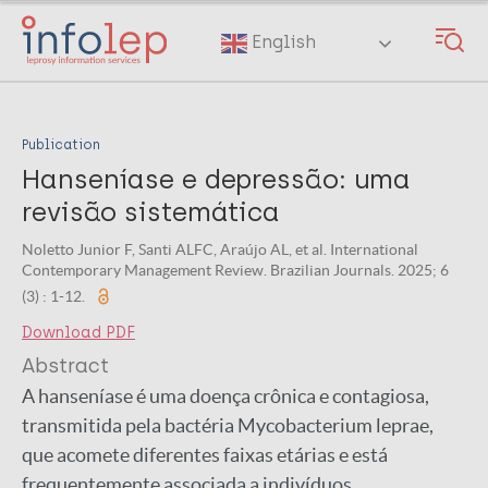
Skip
to
English
main
content
Publication
Hanseníase e depressão: uma
revisão sistemática
Noletto Junior F, Santi ALFC, Araújo AL, et al. International
Contemporary Management Review. Brazilian Journals. 2025; 6
(3) : 1-12.
Download PDF
Abstract
A hanseníase é uma doença crônica e contagiosa,
transmitida pela bactéria Mycobacterium leprae,
que acomete diferentes faixas etárias e está
frequentemente associada a indivíduos