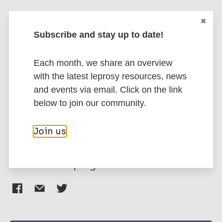
Almeida LM
Leprosy (Hansen disease)
Miguel CB
Subscribe and stay up to date!
Rodrigues WF
Social determinants of health
Each month, we share an overview
Health & Development
Public health
with the latest leprosy resources, news
Health systems factors
and events via email. Click on the link
Access to health care
Treatment
below to join our community.
Quality of life
Mental health
Stigma (leprosy related)
Join us
Share this page: