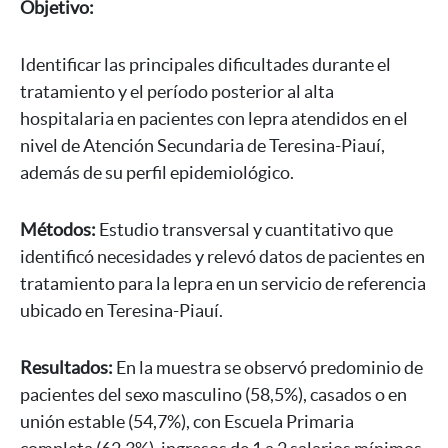
Objetivo:
Identificar las principales dificultades durante el
tratamiento y el período posterior al alta
hospitalaria en pacientes con lepra atendidos en el
nivel de Atención Secundaria de Teresina-Piauí,
además de su perfil epidemiológico.
Métodos:
Estudio transversal y cuantitativo que
identificó necesidades y relevó datos de pacientes en
Subscribe and stay up to date!
tratamiento para la lepra en un servicio de referencia
ubicado en Teresina-Piauí.
Each month, we share an overview
with the latest leprosy resources, news
Resultados:
En la muestra se observó predominio de
and events via email. Click on the link
pacientes del sexo masculino (58,5%), casados o en
below to join our community.
unión estable (54,7%), con Escuela Primaria