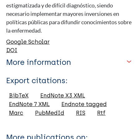
estigmatizada y de difícil diagnóstico, siendo
necesario implementar mayores inversiones en
políticas públicas para difundir conocimientos sobre
la enfermedad.
Google Scholar
DOI
More information
Type
Export citations:
Journal Article
BibTeX
EndNote X3 XML
EndNote 7 XML
Endnote tagged
Author
Marc
PubMedId
RIS
Rtf
Sousa JDN
Costa REARD
More publications on: