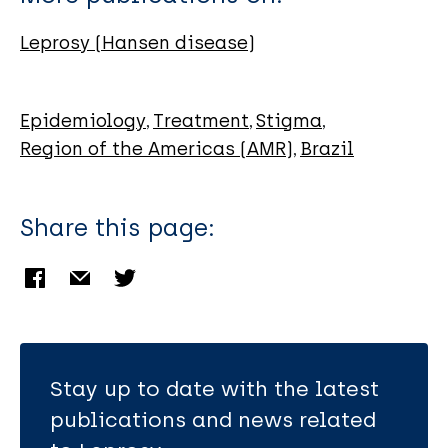
Muniz RKB
Oliveira FTRD
Leprosy (Hansen disease)
Lima SDM
Bezerra SMG
Epidemiology
Treatment
Stigma
Region of the Americas (AMR)
Brazil
Share this page:
Stay up to date with the latest
publications and news related