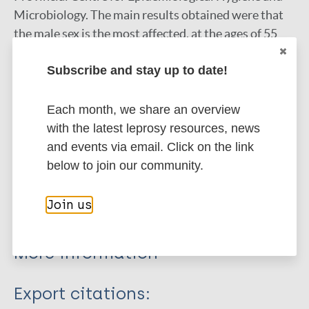
Microbiology. The main results obtained were that
the male sex is the most affected, at the ages of 55
years and older; the municipalities with the highest
Subscribe and stay up to date!
incidence are Manzanillo, Bayamo and Yara, with
dimorfos and lepromatosos being the most
diagnosed; it predominated as a delay time for
Each month, we share an overview
diagnosis, from one to five months. The provinces of
with the latest leprosy resources, news
Ciego de Ávila, Havana and Santiago de Cuba were
and events via email. Click on the link
possible sources of infection for our patients, in
below to join our community.
addition to the population at risk, and the regular
housing conditions were significant.
Join us
Google Scholar
More information
Type
Export citations: