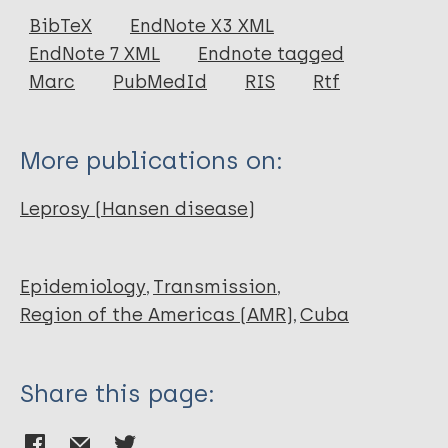
Journal Article
BibTeX
EndNote X3 XML
EndNote 7 XML
Endnote tagged
Author
Marc
PubMedId
RIS
Rtf
Bring L. R. G
García R. G
More publications on:
Orosco D. M
Font A. J. Q
Leprosy (Hansen disease)
Epidemiology
Transmission
Region of the Americas (AMR)
Cuba
Share this page: