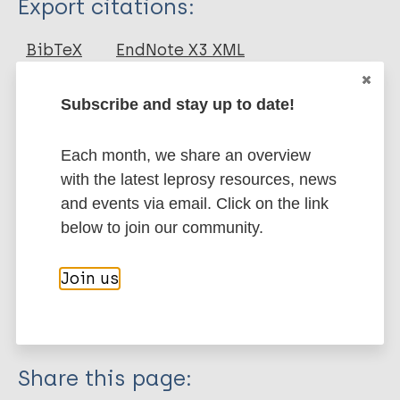
Export citations:
Thesis
BibTeX
EndNote X3 XML
EndNote 7 XML
Endnote tagged
Marc
PubMedId
RIS
Rtf
Subscribe and stay up to date!
Each month, we share an overview
More publications on:
with the latest leprosy resources, news
and events via email. Click on the link
Leprosy (Hansen disease)
below to join our community.
Join us
Case detection
Contacts / Contact tracing
Region of the Americas (AMR)
Brazil
Share this page: