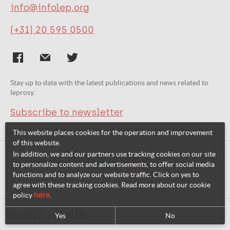
info@infolep.org
(+31) 20 595 0500
Stay up to date with the latest publications and news related to
leprosy.
Subscribe to newsletter
This website places cookies for the operation and improvement
of this website.
In addition, we and our partners use tracking cookies on our site
Related websites:
to personalize content and advertisements, to offer social media
functions and to analyze our website traffic. Click on yes to
agree with these tracking cookies. Read more about our cookie
policy
here
.
© 2026 InfoNTD
Yes
No