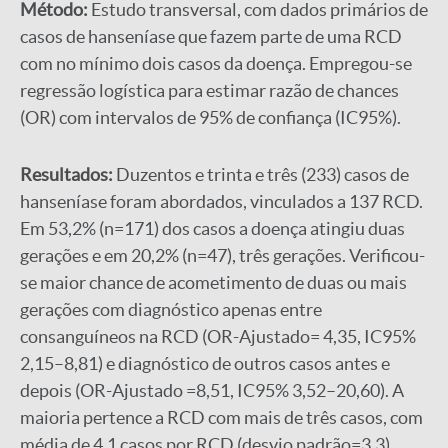
Método:
Estudo transversal, com dados primários de
casos de hanseníase que fazem parte de uma RCD
com no mínimo dois casos da doença. Empregou-se
regressão logística para estimar razão de chances
(OR) com intervalos de 95% de confiança (IC95%).
Resultados:
Duzentos e trinta e três (233) casos de
hanseníase foram abordados, vinculados a 137 RCD.
Em 53,2% (n=171) dos casos a doença atingiu duas
gerações e em 20,2% (n=47), três gerações. Verificou-
se maior chance de acometimento de duas ou mais
gerações com diagnóstico apenas entre
consanguíneos na RCD (OR-Ajustado= 4,35, IC95%
2,15–8,81) e diagnóstico de outros casos antes e
depois (OR-Ajustado =8,51, IC95% 3,52–20,60). A
maioria pertence a RCD com mais de três casos, com
média de 4,1 casos por RCD (desvio padrão=3,3).