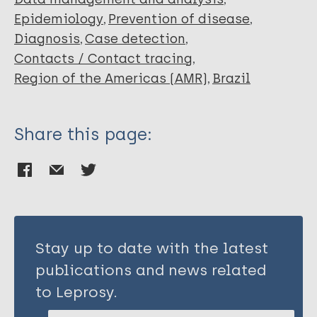
Veloso RMD
Epidemiology
Prevention of disease
Ferreira AF
Diagnosis
Case detection
Andrade TIBD
Contacts / Contact tracing
Oliveira MLWD
Region of the Americas (AMR)
Brazil
Nobre ML
Ramos Jr. AN
Share this page:
Stay up to date with the latest
publications and news related
to Leprosy.