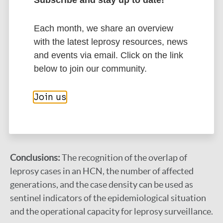
(n=171) of the cases, the disease affected two
generations, and in 20.2% (n=47), three generations.
Each month, we share an overview
There was a higher chance of affecting two or more
with the latest leprosy resources, news
generations with diagnosis only among
and events via email. Click on the link
consanguineous individuals in the HCN (adjusted
below to join our community.
OR=4.35, CI95% 2.15–8.81) and diagnosis of other
cases before and after (adjusted OR=8.51, CI95%
Join us
3.52–20.60). The majority belonged to HCN with
more than three cases, with an average of 4.1 cases
per HCN (standard deviation=3.3).
Conclusions:
The recognition of the overlap of
leprosy cases in an HCN, the number of affected
generations, and the case density can be used as
sentinel indicators of the epidemiological situation
and the operational capacity for leprosy surveillance.