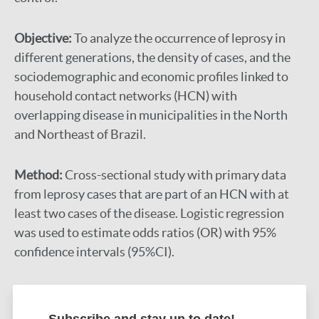
Objective:
To analyze the occurrence of leprosy in
different generations, the density of cases, and the
sociodemographic and economic profiles linked to
household contact networks (HCN) with
overlapping disease in municipalities in the North
and Northeast of Brazil.
Method:
Cross-sectional study with primary data
from leprosy cases that are part of an HCN with at
least two cases of the disease. Logistic regression
was used to estimate odds ratios (OR) with 95%
confidence intervals (95%CI).
Results:
Two hundred and thirty-three (233) leprosy
cases were addressed, linked to 137 HCN. In 53.2%
Subscribe and stay up to date!