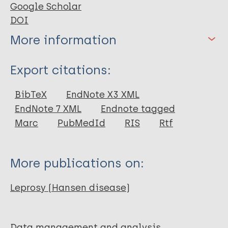
Google Scholar
DOI
More information
Type
Export citations:
Journal Article
BibTeX
EndNote X3 XML
EndNote 7 XML
Endnote tagged
Author
Marc
PubMedId
RIS
Rtf
Boigny RN
Souza EAD
More publications on:
Reis ADSD
Viana TCT
Leprosy (Hansen disease)
Araújo ODD
Soares DA
Oliveira HX
Data management and analysis