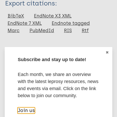
Type
Export citations:
Book
BibTeX
EndNote X3 XML
EndNote 7 XML
Endnote tagged
Marc
PubMedId
RIS
Rtf
Related publications
Subscribe and stay up to date!
Publication
Das Klapperhaus
Each month, we share an overview
Vlugt S. 2005;
with the latest leprosy resources, news
and events via email. Click on the link
below to join our community.
More publications on:
Join us
Leprosy (Hansen disease)