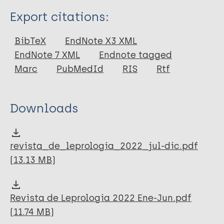
Type
Export citations:
Journal
BibTeX
EndNote X3 XML
EndNote 7 XML
Endnote tagged
Marc
PubMedId
RIS
Rtf
Downloads
revista_de_leprologia_2022_jul-dic.pdf
(13.13 MB)
Revista de Leprologia 2022 Ene-Jun.pdf
(11.74 MB)