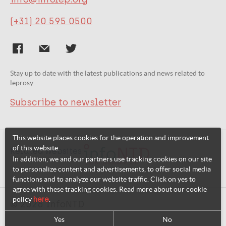
(+31) 20 595 0500
Stay up to date with the latest publications and news related to
leprosy.
Subscribe to newsletter
This website places cookies for the operation and improvement
of this website.
Related websites:
In addition, we and our partners use tracking cookies on our site
to personalize content and advertisements, to offer social media
functions and to analyze our website traffic. Click on yes to
agree with these tracking cookies. Read more about our cookie
policy
here
.
© 2026 InfoNTD
Yes
No