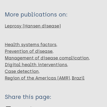
Souza PMVDL
de Menezes MS
More publications on:
Soares US
Diniz ML
Leprosy (Hansen disease)
de Barros PO
Health systems factors
Prevention of disease
Management of disease complication
Digital health interventions
Case detection
Region of the Americas (AMR)
Brazil
Share this page: