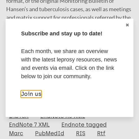
format, of the original Monitoring Bulletin of
Hansen’s and tuberculosis cases, as well as meetings
and matrix support for professionals referred by the
pilot health centres. In this sense, improvements are
Subscribe and stay up to date!
expected in relation to the response time of the
teams of the health centres and the adequate
completion of the document, within the period
Each month, we share an overview
agreed with the management
with the latest leprosy resources, news
and events via email. Click on the link
Google Scholar
below to join our community.
More information
Join us
Type
Export citations:
Journal Article
BibTeX
EndNote X3 XML
EndNote 7 XML
Endnote tagged
Author
Marc
PubMedId
RIS
Rtf