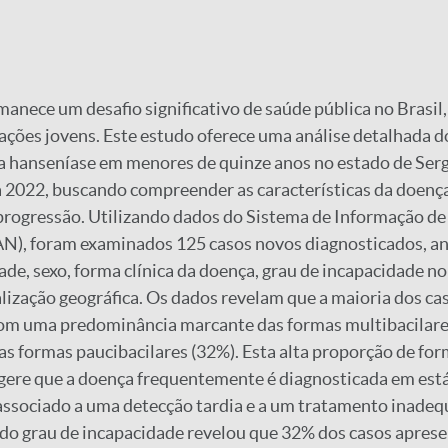
anece um desafio significativo de saúde pública no Brasi
ções jovens. Este estudo oferece uma análise detalhada do
a hanseníase em menores de quinze anos no estado de Serg
 2022, buscando compreender as características da doença
progressão. Utilizando dados do Sistema de Informação de
AN), foram examinados 125 casos novos diagnosticados, a
ade, sexo, forma clínica da doença, grau de incapacidade 
alização geográfica. Os dados revelam que a maioria dos ca
 com uma predominância marcante das formas multibacilar
s formas paucibacilares (32%). Esta alta proporção de fo
ugere que a doença frequentemente é diagnosticada em est
associado a uma detecção tardia e a um tratamento inadeq
se do grau de incapacidade revelou que 32% dos casos apres