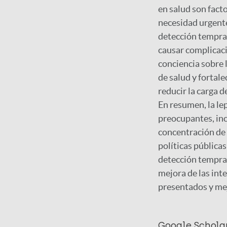
en salud son fact
necesidad urgente
detección tempran
causar complicaci
conciencia sobre 
de salud y fortale
reducir la carga 
En resumen, la le
preocupantes, in
concentración de 
políticas públicas
detección temprana
mejora de las int
presentados y mej
Google Schola