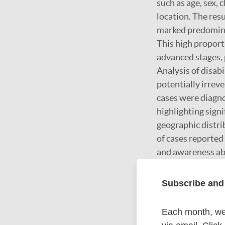
such as age, sex, 
location. The resu
marked predomina
This high proport
advanced stages, 
Analysis of disabi
potentially irreve
cases were diagno
highlighting signi
geographic distri
of cases reported 
and awareness abou
diagnosis and tre
resources are crit
Subscribe and 
urgent need for m
crucial to ensure
Each month, we 
education should b