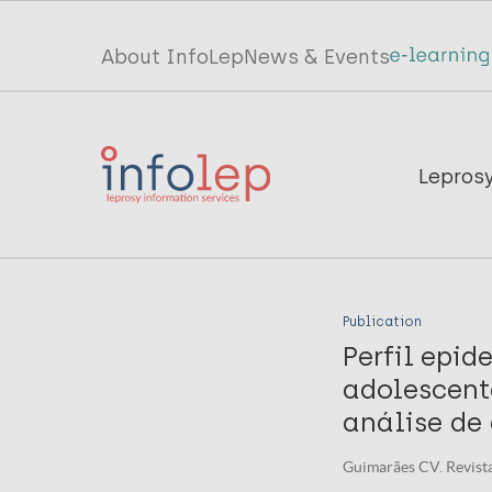
Skip
to
Top
About InfoLep
News & Events
main
menu
content
InfoLep
Main
Lepros
navigation
InfoLep
Publication
Perfil epi
adolescent
análise de
Guimarães CV. Revista