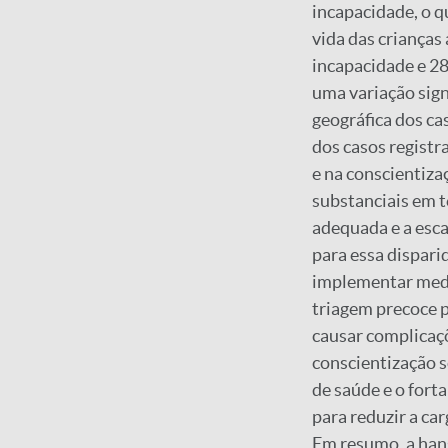
incapacidade, o q
vida das crianças
incapacidade e 2
uma variação sign
geográfica dos c
dos casos registr
e na conscientiza
substanciais em t
adequada e a esca
para essa dispari
implementar medi
triagem precoce p
causar complicaçõ
conscientização s
de saúde e o fort
para reduzir a ca
Em resumo, a han