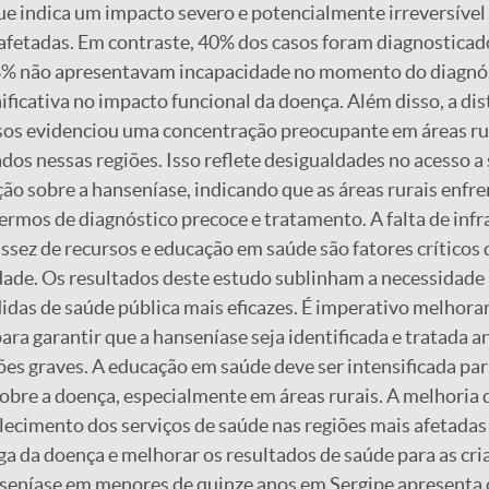
ue indica um impacto severo e potencialmente irreversível
 afetadas. Em contraste, 40% dos casos foram diagnosticad
8% não apresentavam incapacidade no momento do diagnó
ificativa no impacto funcional da doença. Além disso, a dis
asos evidenciou uma concentração preocupante em áreas r
ados nessas regiões. Isso reflete desigualdades no acesso a
ção sobre a hanseníase, indicando que as áreas rurais enfr
ermos de diagnóstico precoce e tratamento. A falta de inf
ssez de recursos e educação em saúde são fatores críticos
dade. Os resultados deste estudo sublinham a necessidade
das de saúde pública mais eficazes. É imperativo melhora
ara garantir que a hanseníase seja identificada e tratada a
es graves. A educação em saúde deve ser intensificada pa
obre a doença, especialmente em áreas rurais. A melhoria 
alecimento dos serviços de saúde nas regiões mais afetadas
rga da doença e melhorar os resultados de saúde para as cri
seníase em menores de quinze anos em Sergipe apresenta c