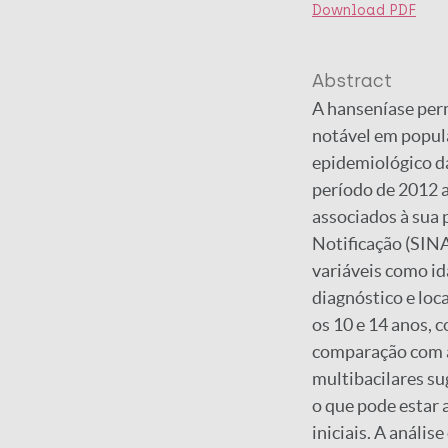
Download PDF
Abstract
A hanseníase perm
notável em popula
epidemiológico d
período de 2012 a
associados à sua 
Notificação (SIN
variáveis como id
diagnóstico e loc
os 10 e 14 anos,
comparação com a
multibacilares s
o que pode estar 
iniciais. A análi