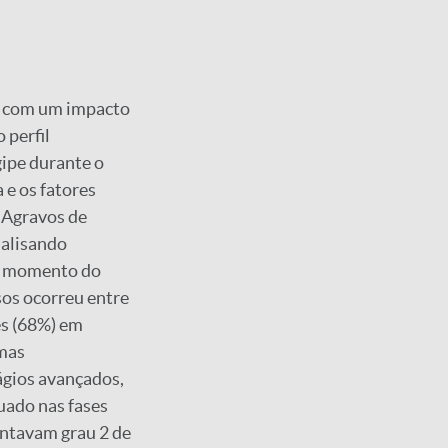
l, com um impacto
 perfil
ipe durante o
 e os fatores
 Agravos de
nalisando
no momento do
sos ocorreu entre
es (68%) em
rmas
ágios avançados,
uado nas fases
entavam grau 2 de