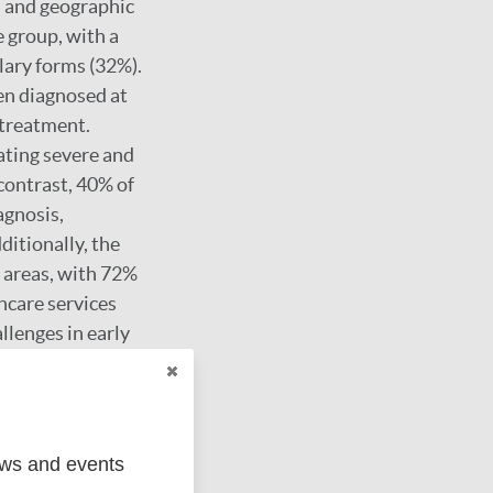
s, and geographic
e group, with a
lary forms (32%).
ten diagnosed at
 treatment.
cating severe and
 contrast, 40% of
agnosis,
ditionally, the
l areas, with 72%
thcare services
llenges in early
alth education
underscore the
eening programs is
plications. Health
ews and events
larly in rural