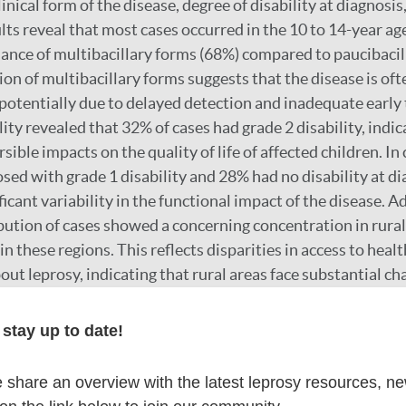
clinical form of the disease, degree of disability at diagnosi
lts reveal that most cases occurred in the 10 to 14-year ag
nce of multibacillary forms (68%) compared to paucibacil
ion of multibacillary forms suggests that the disease is of
potentially due to delayed detection and inadequate early
lity revealed that 32% of cases had grade 2 disability, indi
rsible impacts on the quality of life of affected children. In
sed with grade 1 disability and 28% had no disability at di
ficant variability in the functional impact of the disease. Ad
bution of cases showed a concerning concentration in rura
in these regions. This reflects disparities in access to heal
t leprosy, indicating that rural areas face substantial cha
atment. The lack of adequate infrastructure and limited he
ical factors contributing to this disparity. These findings 
stay up to date!
ore effective public health measures. Improving early scr
 leprosy is identified and treated before causing severe com
share an overview with the latest leprosy resources, n
e intensified to raise awareness about the disease, particu