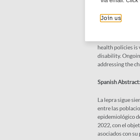
via email. Click
areas. Enhancing 
affected regions 
Join us
affected children.
concerning charac
concentration of 
health policies is
disability. Ongoi
addressing the ch
Spanish Abstract
La lepra sigue sie
entre las poblacio
epidemiológico de
2022, con el obje
asociados con su 