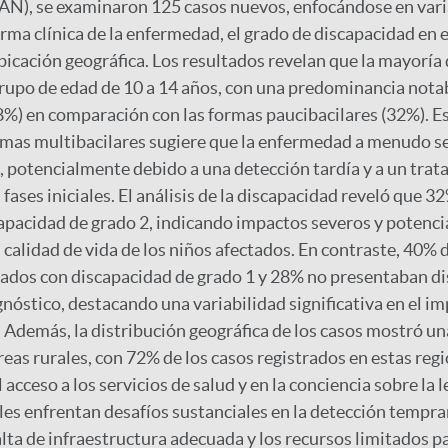
AN), se examinaron 125 casos nuevos, enfocándose en vari
 forma clínica de la enfermedad, el grado de discapacidad en
bicación geográfica. Los resultados revelan que la mayoría 
grupo de edad de 10 a 14 años, con una predominancia nota
8%) en comparación con las formas paucibacilares (32%). Es
mas multibacilares sugiere que la enfermedad a menudo se
 potencialmente debido a una detección tardía y a un tra
fases iniciales. El análisis de la discapacidad reveló que 3
apacidad de grado 2, indicando impactos severos y potenc
a calidad de vida de los niños afectados. En contraste, 40% 
ados con discapacidad de grado 1 y 28% no presentaban di
óstico, destacando una variabilidad significativa en el i
 Además, la distribución geográfica de los casos mostró u
eas rurales, con 72% de los casos registrados en estas regi
 acceso a los servicios de salud y en la conciencia sobre la 
ales enfrentan desafíos sustanciales en la detección tempra
alta de infraestructura adecuada y los recursos limitados p