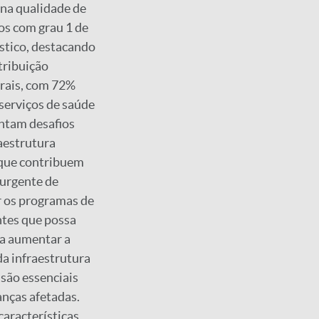
 na qualidade de
os com grau 1 de
stico, destacando
tribuição
urais, com 72%
 serviços de saúde
entam desafios
raestrutura
 que contribuem
 urgente de
r os programas de
ntes que possa
ra aumentar a
da infraestrutura
 são essenciais
anças afetadas.
aracterísticas