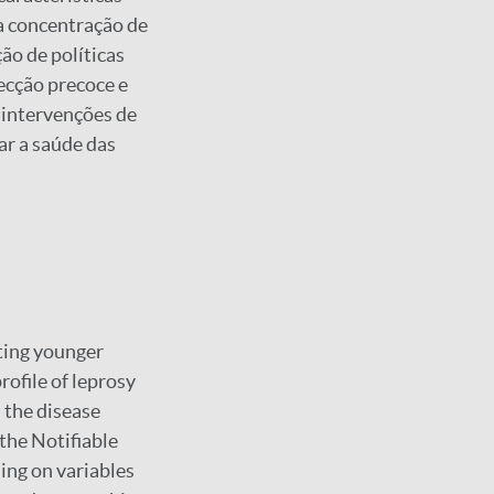
a concentração de
ão de políticas
ecção precoce e
 intervenções de
ar a saúde das
cting younger
rofile of leprosy
 the disease
 the Notifiable
ing on variables