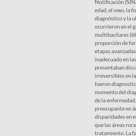
Notificación (SIN
edad, el sexo, la
diagnóstico y la u
ocurrieron en el 
multibacilares (6
proporción de for
etapas avanzadas,
inadecuado en las 
presentaban disc
irreversibles en l
fueron diagnostic
momento del diagn
de la enfermedad.
preocupante en ár
disparidades en el
que las áreas rur
tratamiento. La f