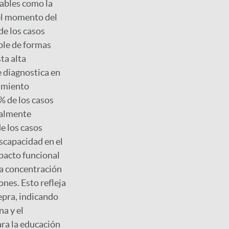
ables como la
 el momento del
de los casos
ble de formas
ta alta
 diagnostica en
tamiento
2% de los casos
ialmente
de los casos
scapacidad en el
mpacto funcional
na concentración
ones. Esto refleja
lepra, indicando
na y el
ara la educación