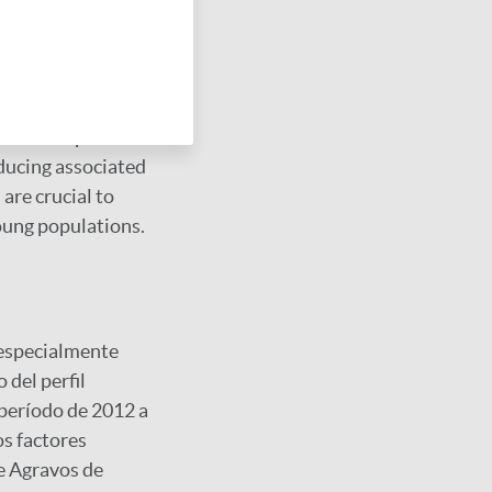
s in the most
alth outcomes for
resents
orms and a
effective public
educing associated
are crucial to
oung populations.
, especialmente
 del perfil
 período de 2012 a
os factores
e Agravos de