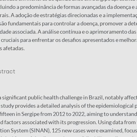
cluindo a predominância de formas avançadas da doença e 
rais. A adoção de estratégias direcionadas e a implementaç
 são fundamentais para controlar a doença, promover a det
idade associada. A análise contínua e o aprimoramento das
 cruciais para enfrentar os desafios apresentados e melhor
s afetadas.
stract
significant public health challenge in Brazil, notably affe
study provides a detailed analysis of the epidemiological p
 fifteen in Sergipe from 2012 to 2022, aiming to understand
nd factors associated with its progression. Using data from
tion System (SINAN), 125 new cases were examined, focus