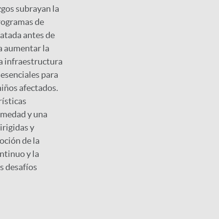
zgos subrayan la
programas de
ratada antes de
a aumentar la
a infraestructura
 esenciales para
niños afectados.
ísticas
rmedad y una
irigidas y
oción de la
ntinuo y la
os desafíos