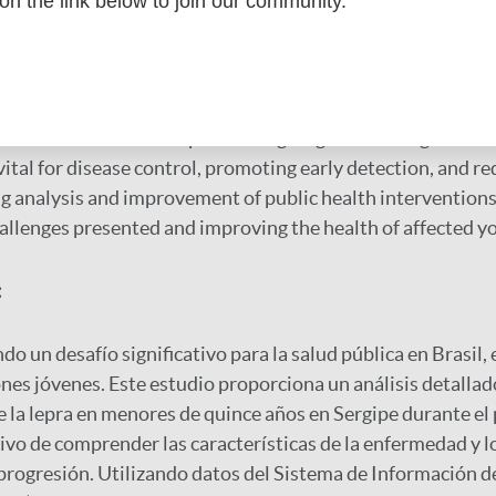
 on the link below to join our community.
healthcare infrastructure and strengthening health service
are essential to reduce the disease burden and improve he
 In summary, leprosy in children under fifteen in Sergipe p
teristics, including a predominance of advanced disease f
cases in rural areas. Implementing targeted strategies and 
 vital for disease control, promoting early detection, and r
ng analysis and improvement of public health interventions 
allenges presented and improving the health of affected y
:
ndo un desafío significativo para la salud pública en Brasil
nes jóvenes. Este estudio proporciona un análisis detallado
 la lepra en menores de quince años en Sergipe durante el
tivo de comprender las características de la enfermedad y l
progresión. Utilizando datos del Sistema de Información d