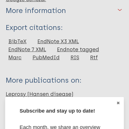
More information
Type
Export citations:
Journal Article
BibTeX
EndNote X3 XML
EndNote 7 XML
Endnote tagged
Author
Marc
PubMedId
RIS
Rtf
Irgens L. M
More publications on:
Leprosy (Hansen disease)
Subscribe and stay up to date!
History of leprosy
European Region (EUR)
Norway
Each month, we share an overview