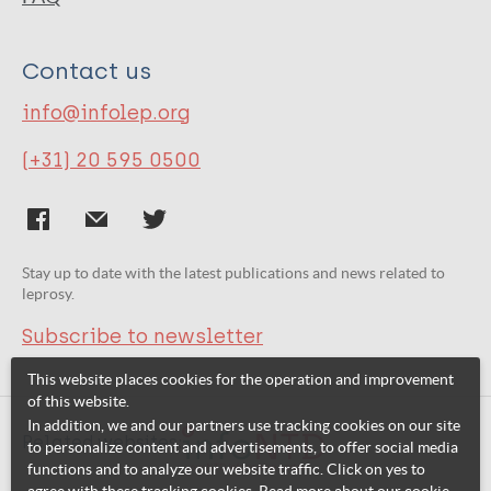
Contact us
info@infolep.org
(+31) 20 595 0500
Stay up to date with the latest publications and news related to
leprosy.
Subscribe to newsletter
This website places cookies for the operation and improvement
of this website.
In addition, we and our partners use tracking cookies on our site
Related websites:
to personalize content and advertisements, to offer social media
functions and to analyze our website traffic. Click on yes to