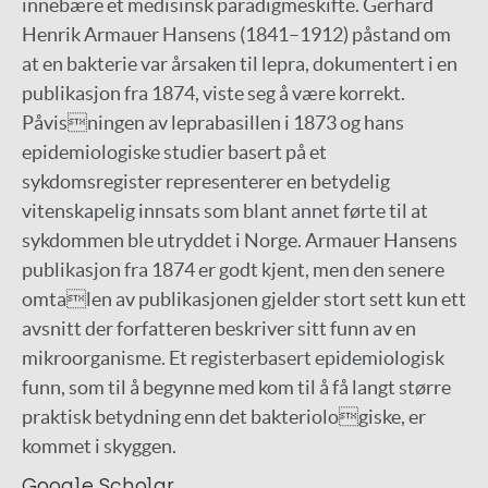
innebære et medisinsk paradigmeskifte. Gerhard
Henrik Armauer Hansens (1841–1912) påstand om
at en bakterie var årsaken til lepra, dokumentert i en
publikasjon fra 1874, viste seg å være korrekt.
Påvisningen av leprabasillen i 1873 og hans
epidemiologiske studier basert på et
sykdomsregister representerer en betydelig
vitenskapelig innsats som blant annet førte til at
sykdommen ble utryddet i Norge. Armauer Hansens
publikasjon fra 1874 er godt kjent, men den senere
omtalen av publikasjonen gjelder stort sett kun ett
avsnitt der forfatteren beskriver sitt funn av en
mikroorganisme. Et registerbasert epidemiologisk
funn, som til å begynne med kom til å få langt større
praktisk betydning enn det bakteriologiske, er
kommet i skyggen.
Google Scholar