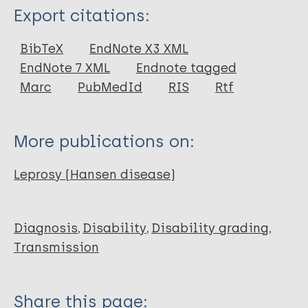
Type
Export citations:
Conference Proceedings
BibTeX
EndNote X3 XML
EndNote 7 XML
Endnote tagged
Marc
PubMedId
RIS
Rtf
More publications on:
Leprosy (Hansen disease)
Diagnosis
Disability
Disability grading
Transmission
Share this page: