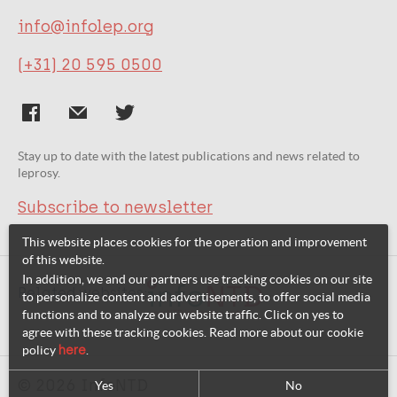
info@infolep.org
(+31) 20 595 0500
Stay up to date with the latest publications and news related to
leprosy.
Subscribe to newsletter
This website places cookies for the operation and improvement
of this website.
In addition, we and our partners use tracking cookies on our site
Related websites:
to personalize content and advertisements, to offer social media
functions and to analyze our website traffic. Click on yes to
agree with these tracking cookies. Read more about our cookie
policy
here
.
© 2026 InfoNTD
Yes
No