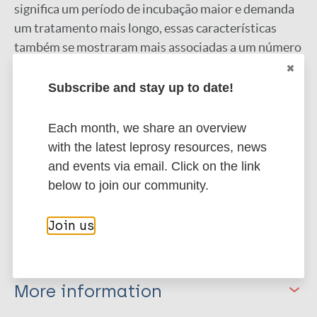
significa um período de incubação maior e demanda
um tratamento mais longo, essas características
também se mostraram mais associadas a um número
maior de lesões. A baciloscopia foi positiva em 61%
dos casos, negativa em 35,2% e não realizada em
Subscribe and stay up to date!
26,4%. Dos 61% positivos, 70% eram na forma clínica
virchowiana e 30% dimorfa. Dado o exposto, é de
Each month, we share an overview
suma importância destacar a relevância do estudo
with the latest leprosy resources, news
para a compreensão dos padrões da doença na
and events via email. Click on the link
sociedade, associado ao aprimoramento de
below to join our community.
campanhas e métodos que auxiliam no diagnóstico
precoce.
Join us
Google Scholar
DOI
More information