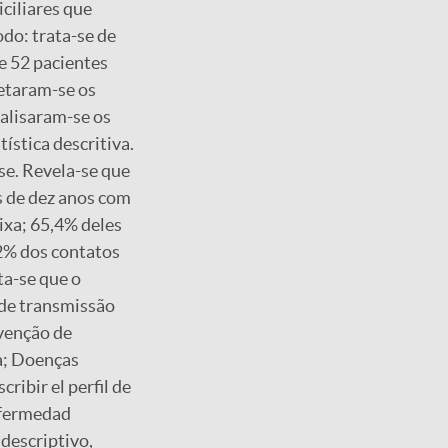
ciliares que
do: trata-se de
e 52 pacientes
etaram-se os
nalisaram-se os
ística descritiva.
se. Revela-se que
s de dez anos com
aixa; 65,4% deles
2% dos contatos
ta-se que o
 de transmissão
evenção de
ca; Doenças
ibir el perfil de
nfermedad
 descriptivo,