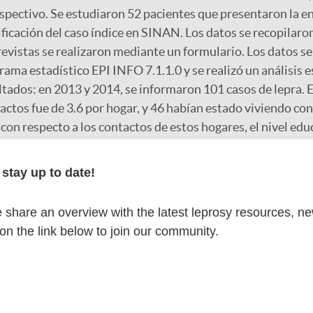
ospectivo. Se estudiaron 52 pacientes que presentaron la 
ficación del caso índice en SINAN. Los datos se recopilaron
revistas se realizaron mediante un formulario. Los datos se
rama estadístico EPI INFO 7.1.1.0 y se realizó un análisis e
ltados: en 2013 y 2014, se informaron 101 casos de lepra. 
ctos fue de 3.6 por hogar, y 46 habían estado viviendo con 
con respecto a los contactos de estos hogares, el nivel educ
 recibieron la vacuna BCG; el 61.5% no fueron evaluados cl
actos aún sufrieron algún tipo de discriminación/prejuicio.
stay up to date!
ol de contacto es uno de los pilares estratégicos para rompe
fermedades en el hogar, asociado con el diagnóstico tempr
share an overview with the latest leprosy resources, n
prevención de discapacidades físicas. Descriptores: Vivien
 on the link below to join our community.
nfermedades Desatendidas; Lepra; Trazado de Contacto.
r