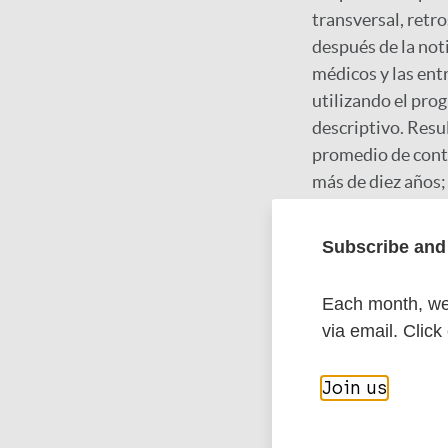
transversal, retr
después de la noti
médicos y las ent
utilizando el prog
descriptivo. Resu
promedio de conta
más de diez años; 
65,4% de ellos no
21.2% de los cont
Subscribe and 
cree que el contr
transmisión de en
Each month, we 
tratamiento y la 
via email. Click
Salud Pública; E
Join us
Google Schola