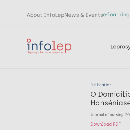
Skip
to
Top
About InfoLep
News & Events
main
menu
content
InfoLep
Main
Lepros
navigation
InfoLep
Publication
O Domicíli
Hansénias
Journal of nursing. 2
Download PDF