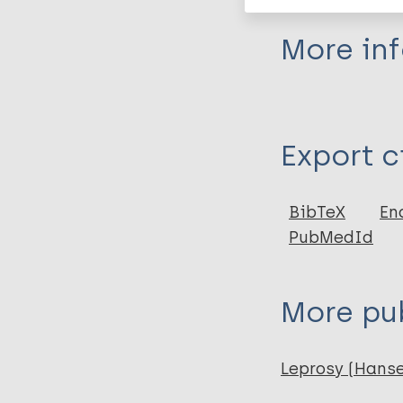
More in
Type
Export c
Journal Article
BibTeX
En
PubMedId
More pub
Leprosy (Hans