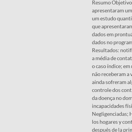
Resumo Objetivo: 
apresentaram um o
um estudo quantit
que apresentaram 
dados em prontuár
dados no programa
Resultados: notif
a média de contat
o caso índice; em
não receberam a 
ainda sofreram al
controle dos cont
da doença no domi
incapacidades fís
Negligenciadas; H
los hogares y con
después de la pri