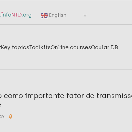
English
y
Key topics
Toolkits
Online courses
Ocular DB
o como importante fator de transmis
e
019;