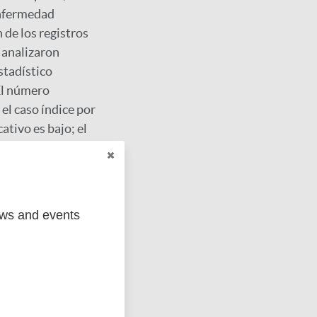
enfermedad
 de los registros
 analizaron
stadístico
El número
el caso índice por
ativo es bajo; el
ínicamente y el
 Conclusión: se
r la cadena de
ano, el
ews and events
da; Epidemiología;