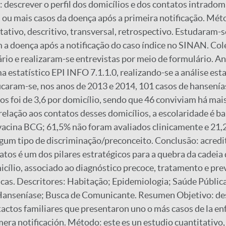
descrever o perfil dos domicílios e dos contatos intradomi
u mais casos da doença após a primeira notificação. Méto
ativo, descritivo, transversal, retrospectivo. Estudaram-s
a doença após a notificação do caso índice no SINAN. Col
io e realizaram-se entrevistas por meio de formulário. A
 estatístico EPI INFO 7.1.1.0, realizando-se a análise estat
icaram-se, nos anos de 2013 e 2014, 101 casos de hansenía
os foi de 3,6 por domicílio, sendo que 46 conviviam há mai
 relação aos contatos desses domicílios, a escolaridade é b
vacina BCG; 61,5% não foram avaliados clinicamente e 21,
gum tipo de discriminação/preconceito. Conclusão: acredi
atos é um dos pilares estratégicos para a quebra da cadeia
cílio, associado ao diagnóstico precoce, tratamento e pr
icas. Descritores: Habitação; Epidemiologia; Saúde Públi
anseníase; Busca de Comunicante. Resumen Objetivo: descr
tactos familiares que presentaron uno o más casos de la e
mera notificación. Método: este es un estudio cuantitativo,