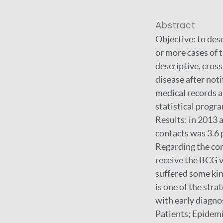
Abstract
Objective: to des
or more cases of t
descriptive, cros
disease after not
medical records a
statistical progr
Results: in 2013 
contacts was 3.6 
Regarding the con
receive the BCG v
suffered some kin
is one of the stra
with early diagno
Patients; Epidemi