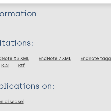
formation
itations:
dNote X3 XML
EndNote 7 XML
Endnote tag
RIS
Rtf
lications on:
en disease)