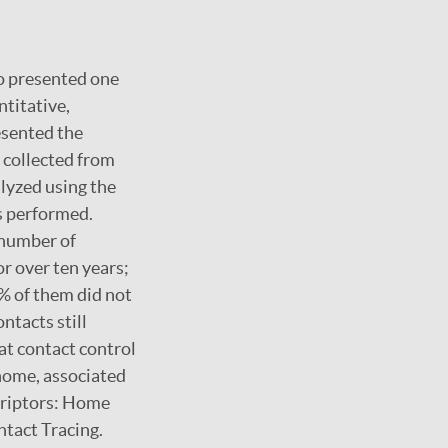
ho presented one
ntitative,
esented the
 collected from
lyzed using the
as performed.
 number of
or over ten years;
4% of them did not
ntacts still
at contact control
 home, associated
scriptors: Home
ntact Tracing.