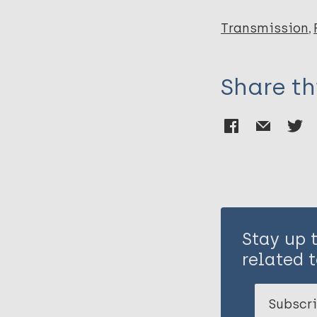
Transmission
Share th
Stay up 
related t
Subscri