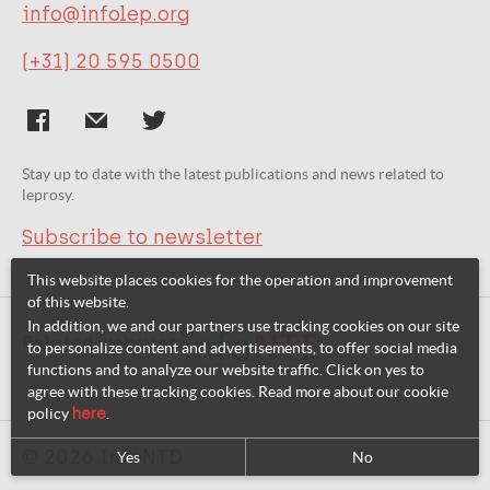
info@infolep.org
(+31) 20 595 0500
Stay up to date with the latest publications and news related to
leprosy.
Subscribe to newsletter
This website places cookies for the operation and improvement
of this website.
In addition, we and our partners use tracking cookies on our site
Related websites:
to personalize content and advertisements, to offer social media
functions and to analyze our website traffic. Click on yes to
agree with these tracking cookies. Read more about our cookie
policy
here
.
© 2026 InfoNTD
Yes
No