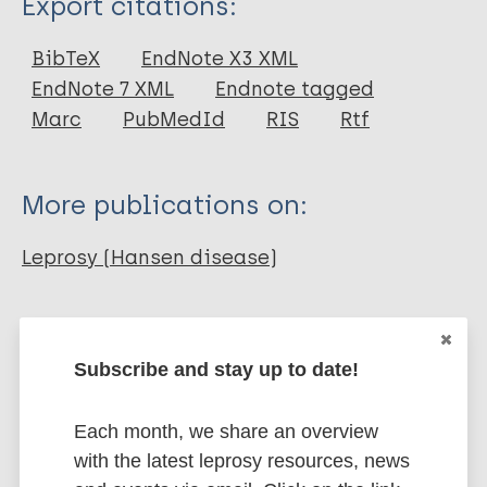
Export citations:
Book
BibTeX
EndNote X3 XML
EndNote 7 XML
Endnote tagged
Marc
PubMedId
RIS
Rtf
More publications on:
Leprosy (Hansen disease)
History of leprosy
African Region (AFR)
Subscribe and stay up to date!
Nigeria
Each month, we share an overview
Share this page:
with the latest leprosy resources, news