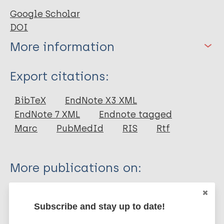
Google Scholar
DOI
More information
Type
Export citations:
Journal Article
BibTeX
EndNote X3 XML
EndNote 7 XML
Endnote tagged
Author
Marc
PubMedId
RIS
Rtf
Martínez A
More publications on:
Leprosy (Hansen disease)
Subscribe and stay up to date!