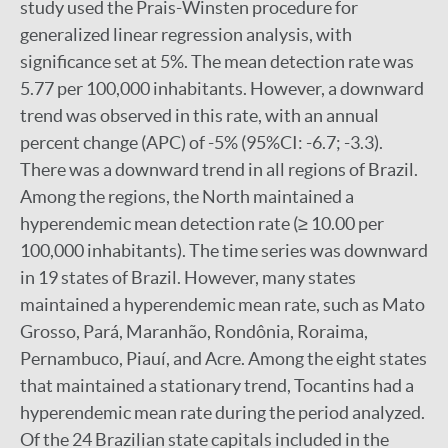
study used the Prais-Winsten procedure for
generalized linear regression analysis, with
significance set at 5%. The mean detection rate was
5.77 per 100,000 inhabitants. However, a downward
trend was observed in this rate, with an annual
percent change (APC) of -5% (95%CI: -6.7; -3.3).
There was a downward trend in all regions of Brazil.
Among the regions, the North maintained a
hyperendemic mean detection rate (≥ 10.00 per
100,000 inhabitants). The time series was downward
in 19 states of Brazil. However, many states
maintained a hyperendemic mean rate, such as Mato
Grosso, Pará, Maranhão, Rondônia, Roraima,
Pernambuco, Piauí, and Acre. Among the eight states
that maintained a stationary trend, Tocantins had a
hyperendemic mean rate during the period analyzed.
Of the 24 Brazilian state capitals included in the