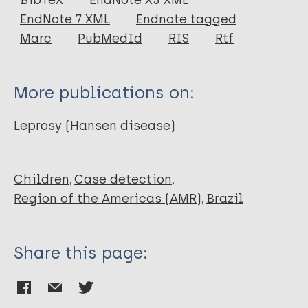
BibTeX
EndNote X3 XML
EndNote 7 XML
Endnote tagged
Author
Marc
PubMedId
RIS
Rtf
Schneider PB
Freitas BHBM
More publications on:
Leprosy (Hansen disease)
Children
Case detection
Region of the Americas (AMR)
Brazil
Share this page: