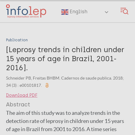
Skip
to
English
main
content
Publication
[Leprosy trends in children under
15 years of age in Brazil, 2001-
2016].
Schneider PB, Freitas BHBM. Cadernos de saude publica. 2018;
34 (3) : e00101817.
Download PDF
Abstract
The aim of this study was to analyze trends in the
detection rate of leprosy in children under 15 years
of age in Brazil from 2001 to 2016. A time series