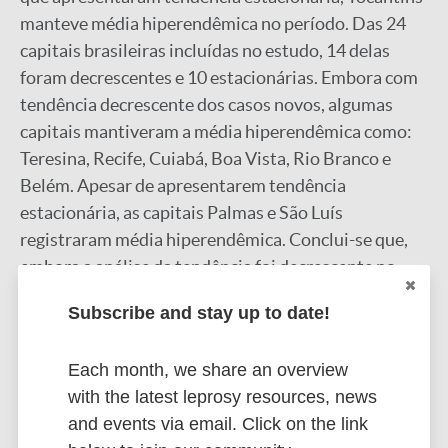
manteve média hiperendêmica no período. Das 24
capitais brasileiras incluídas no estudo, 14 delas
foram decrescentes e 10 estacionárias. Embora com
tendência decrescente dos casos novos, algumas
capitais mantiveram a média hiperendêmica como:
Teresina, Recife, Cuiabá, Boa Vista, Rio Branco e
Belém. Apesar de apresentarem tendência
estacionária, as capitais Palmas e São Luís
registraram média hiperendêmica. Conclui-se que,
embora a análise da tendência foi decrescente no
Brasil, houve presença de tendências estacionárias e
Subscribe and stay up to date!
hiperendemicidade em algumas UF e capitais
brasileiras, o que demonstra a permanência de
Each month, we share an overview
fontes de transmissibilidade e dificuldade na
with the latest leprosy resources, news
eliminação da hanseníase no país.
and events via email. Click on the link