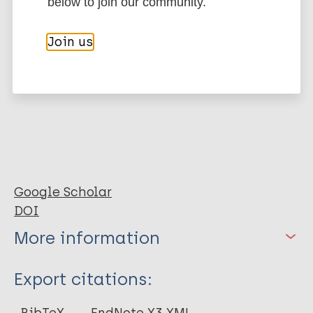
below to join our community.
Join us
Google Scholar
DOI
More information
Type
Export citations:
Journal Article