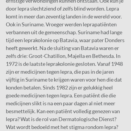
ernstige verwondingen kunnen ontstaan. Ook kun je
door lepra slechtziend of zelfs blind worden. Lepra
komt in meer dan zeventig landen in de wereld voor.
Ook in Suriname. Vroeger werden leprapatiënten
verbannen uit de gemeenschap. Suriname had lange
tijd een leprakolonie op Batavia, waar pater Donders
heeft gewerkt. Na de sluiting van Batavia waren er
zelfs drie: Groot-Chatillon, Majella en Bethesda. In
1972 is de laatste leprakolonie gesloten. Vanaf 1948
zijn er medicijnen tegen lepra, die pas in de jaren
vijftig in Suriname te krijgen waren voor hen die dat
konden betalen. Sinds 1982 zijn er gelukkig heel
goede medicijnen tegen lepra. Een patiënt die die
medicijnen slikt is na een paar dagen al niet meer
besmettelijk. Kan een patiënt volledig genezen van
lepra? Wat is de rol van Dermatologische Dienst?
Wat wordt bedoeld met het stigma rondom lepra?