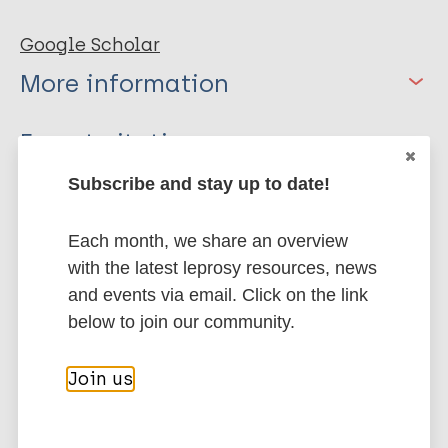
Google Scholar
More information
Type
Export citations:
Book
Subscribe and stay up to date!
BibTeX
EndNote X3 XML
EndNote 7 XML
Endnote tagged
Each month, we share an overview
Marc
PubMedId
RIS
Rtf
with the latest leprosy resources, news
and events via email. Click on the link
More publications on:
below to join our community.
Leprosy (Hansen disease)
Join us