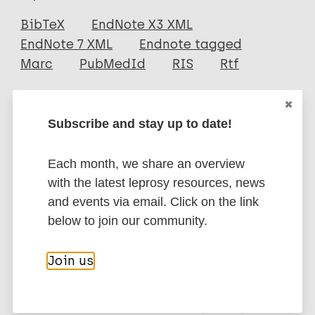
Journal Article
BibTeX
EndNote X3 XML
EndNote 7 XML
Endnote tagged
Author
Marc
PubMedId
RIS
Rtf
Olmedo OMA
More publications on:
Subscribe and stay up to date!
Buruli Ulcer
Leishmaniasis
Each month, we share an overview
Leprosy (Hansen disease)
with the latest leprosy resources, news
Lymphatic filariasis (Elephantiasis)
and events via email. Click on the link
Mycetoma
Onchocerciasis
Scabies
Yaws
below to join our community.
Join us
Skin related NTDs
Public health
Case detection
Noncommunicable diseases (NCDs)