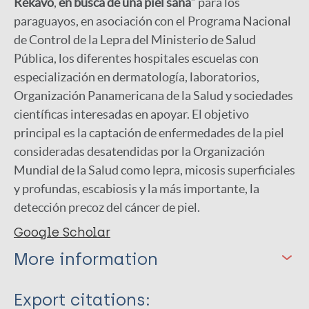
Rekavo
,
en busca de una piel sana
” para los
paraguayos, en asociación con el Programa Nacional
de Control de la Lepra del Ministerio de Salud
Pública, los diferentes hospitales escuelas con
especialización en dermatología, laboratorios,
Organización Panamericana de la Salud y sociedades
científicas interesadas en apoyar. El objetivo
principal es la captación de enfermedades de la piel
consideradas desatendidas por la Organización
Mundial de la Salud como lepra, micosis superficiales
y profundas, escabiosis y la más importante, la
detección precoz del cáncer de piel.
Google Scholar
More information
Type
Export citations: