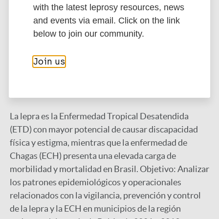
with the latest leprosy resources, news
statistically significant difference. Processing,
and events via email. Click on the link
analysis, presentation of cartographic data and
below to join our community.
calculations of spatial autocorrelation indicators
will be carried out, as well as the construction of
thematic maps.
Join us
Spanish Abstract:
La lepra es la Enfermedad Tropical Desatendida
(ETD) con mayor potencial de causar discapacidad
física y estigma, mientras que la enfermedad de
Chagas (ECH) presenta una elevada carga de
morbilidad y mortalidad en Brasil. Objetivo: Analizar
los patrones epidemiológicos y operacionales
relacionados con la vigilancia, prevención y control
de la lepra y la ECH en municipios de la región