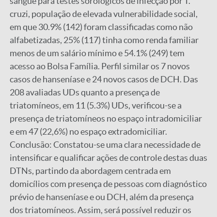
sangue para testes sorológicos de infecção por T.
cruzi, população de elevada vulnerabilidade social,
em que 30.9% (142) foram classificadas como não
alfabetizadas, 25% (117) tinha como renda familiar
menos de um salário mínimo e 54.1% (249) tem
acesso ao Bolsa Família. Perfil similar os 7 novos
casos de hanseníase e 24 novos casos de DCH. Das
208 avaliadas UDs quanto a presença de
triatomíneos, em 11 (5.3%) UDs, verificou-se a
presença de triatomíneos no espaço intradomiciliar
e em 47 (22,6%) no espaço extradomiciliar.
Conclusão: Constatou-se uma clara necessidade de
intensificar e qualificar ações de controle destas duas
DTNs, partindo da abordagem centrada em
domicílios com presença de pessoas com diagnóstico
prévio de hanseníase e ou DCH, além da presença
dos triatomíneos. Assim, será possível reduzir os