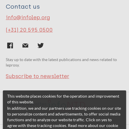
Contact us
info@infolep.org
(+31) 20 595 0500
Stay up to date with the latest publications and news related to
leprosy.
Subscribe to newsletter
This website places cookies for the operation and improvement
of this website.
Related websites:
In addition, we and our partners use tracking cookies on our site
to personalize content and advertisements, to offer social media
functions and to analyze our website traffic. Click on yes to
agree with these tracking cookies. Read more about our cookie