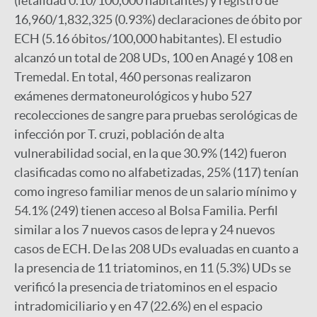
(letalidad 0.10/100,000 habitantes) y registro de
16,960/1,832,325 (0.93%) declaraciones de óbito por
ECH (5.16 óbitos/100,000 habitantes). El estudio
alcanzó un total de 208 UDs, 100 en Anagé y 108 en
Tremedal. En total, 460 personas realizaron
exámenes dermatoneurológicos y hubo 527
recolecciones de sangre para pruebas serológicas de
infección por T. cruzi, población de alta
vulnerabilidad social, en la que 30.9% (142) fueron
clasificadas como no alfabetizadas, 25% (117) tenían
como ingreso familiar menos de un salario mínimo y
54.1% (249) tienen acceso al Bolsa Familia. Perfil
similar a los 7 nuevos casos de lepra y 24 nuevos
casos de ECH. De las 208 UDs evaluadas en cuanto a
la presencia de 11 triatominos, en 11 (5.3%) UDs se
verificó la presencia de triatominos en el espacio
intradomiciliario y en 47 (22.6%) en el espacio