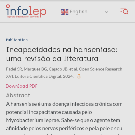
Skip
to
English
main
content
Publication
Incapacidades na hanseníase:
uma revisão da literatura
Fadel SR, Marques BG, Cajado JB, et al. Open Science Research
XVI. Editora Científica Digital. 2024;
Download PDF
Abstract
A hanseníase é uma doença infecciosa crônica com
potencial incapacitante causada pelo
Mycobacterium leprae. Sabe-se que o agente tem
afinidade pelos nervos periféricos e pela pele e seu