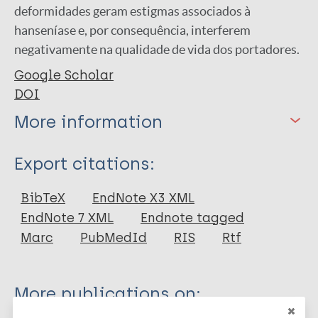
deformidades geram estigmas associados à
hanseníase e, por consequência, interferem
negativamente na qualidade de vida dos portadores.
Google Scholar
DOI
More information
Type
Export citations:
Book Chapter
BibTeX
EndNote X3 XML
EndNote 7 XML
Endnote tagged
Marc
PubMedId
RIS
Rtf
More publications on: