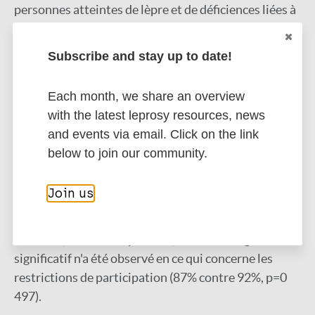
personnes atteintes de lèpre et de déficiences liées à
la FL. Avant et après l'intervention, les éléments
suivants ont été mesurés à l'aide d'échelles
Subscribe and stay up to date!
standardisées: niveau de stigmatisation, bien-être
mental, symptômes dépressifs, et enfin, la
Each month, we share an overview
participation sociale. Les différences ont été testées
with the latest leprosy resources, news
à l'aide de tests de signification standardisés.
and events via email. Click on the link
below to join our community.
Résultats:
Après 3 mois d'intervention, le niveau
moyen de stigmatisation a diminué (30,3 à 24, p<0
Join us
001) ; le niveau de bien-être mental a augmenté (0% à
13,3%, p<0 001) et la dépression modérée à sévère a
diminué (88% à 47%, p<0 001). Aucun changement
significatif n'a été observé en ce qui concerne les
restrictions de participation (87% contre 92%, p=0
497).