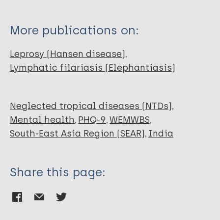
Agarwal A
Nayak P
More publications on:
van Brakel W
van Wijk R
Leprosy (Hansen disease)
Jain A
Lymphatic filariasis (Elephantiasis)
Broekkamp H
Mol M
Mishra C
Neglected tropical diseases (NTDs)
Mental health
PHQ-9
WEMWBS
South-East Asia Region (SEAR)
India
Share this page: