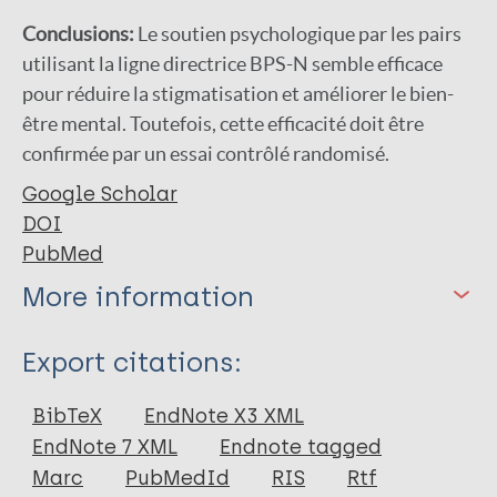
Conclusions:
Le soutien psychologique par les pairs
utilisant la ligne directrice BPS-N semble efficace
pour réduire la stigmatisation et améliorer le bien-
être mental. Toutefois, cette efficacité doit être
confirmée par un essai contrôlé randomisé.
Google Scholar
DOI
PubMed
More information
Type
Export citations:
Journal Article
BibTeX
EndNote X3 XML
EndNote 7 XML
Endnote tagged
Author
Marc
PubMedId
RIS
Rtf