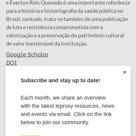
e Éverton Reis Quevedo é uma importante referência
para a história e historiografia da saúde pública no
Brasil, contudo, trata-se também de uma publicação
de luta e resistência comprometida com a
valorização e a preservação do patrimônio cultural
de valor inestimável da instituição.
Google Scholar
DOI
More information
Subscribe and stay up to date!
Type
Export citations:
Each month, we share an overview
Miscellaneous
with the latest leprosy resources, news
BibTeX
EndNote X3 XML
and events via email. Click on the link
EndNote 7 XML
Endnote tagged
below to join our community.
Marc
PubMedId
RIS
Rtf