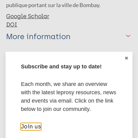
publique portant sur la ville de Bombay.
Google Scholar
DOI
More information
Type
Export citations:
Journal Article
Subscribe and stay up to date!
BibTeX
EndNote X3 XML
EndNote 7 XML
Endnote tagged
Author
Each month, we share an overview
Marc
PubMedId
RIS
Rtf
with the latest leprosy resources, news
Neelakantan V
and events via email. Click on the link
below to join our community.
More publications on:
Leprosy (Hansen disease)
Join us