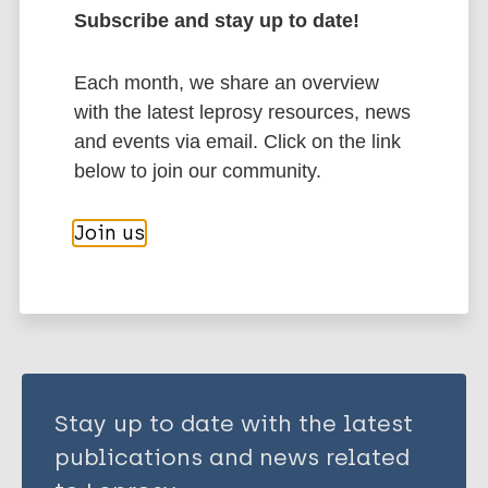
De Andrade ARL
More publications on:
Subscribe and stay up to date!
De Carvalho CR
Valeriano DADC
Leprosy (Hansen disease)
Each month, we share an overview
Regis CF
with the latest leprosy resources, news
Jatobá JDVN
and events via email. Click on the link
Public health
History of leprosy
Brazil
below to join our community.
Join us
Share this page:
Stay up to date with the latest
publications and news related