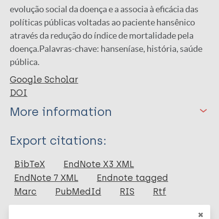
evolução social da doença e a associa à eficácia das
políticas públicas voltadas ao paciente hansênico
através da redução do índice de mortalidade pela
doença.Palavras-chave: hanseníase, história, saúde
pública.
Google Scholar
DOI
More information
Type
Export citations:
Journal Article
BibTeX
EndNote X3 XML
EndNote 7 XML
Endnote tagged
Author
Marc
PubMedId
RIS
Rtf
Silva FDMV