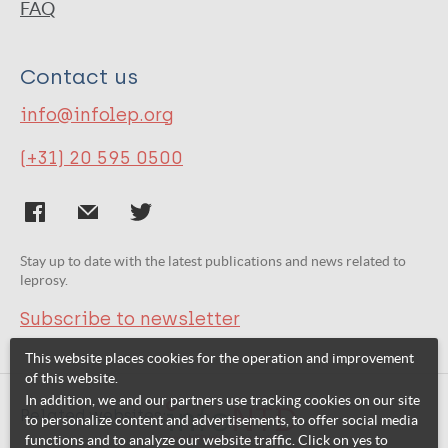
FAQ
Contact us
info@infolep.org
(+31) 20 595 0500
Stay up to date with the latest publications and news related to
leprosy.
Subscribe to newsletter
This website places cookies for the operation and improvement
of this website.
In addition, we and our partners use tracking cookies on our site
Related websites:
to personalize content and advertisements, to offer social media
functions and to analyze our website traffic. Click on yes to