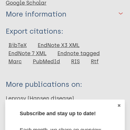
Google Scholar
More information
Type
Export citations:
Journal Article
BibTeX
EndNote X3 XML
EndNote 7 XML
Endnote tagged
Author
Marc
PubMedId
RIS
Rtf
Silva W
More publications on:
Leprosy (Hansen disease)
Subscribe and stay up to date!
Stigma
Stigma (leprosy related)
Region of the Americas (AMR)
Brazil
Each month, we share an overview