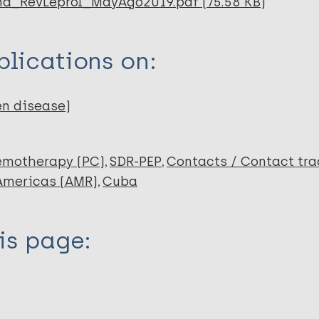
na_RevLeprol_MayAgo2019.pdf (75.58 KB)
lications on:
en disease)
emotherapy (PC)
SDR-PEP
Contacts / Contact tra
 Americas (AMR)
Cuba
is page: