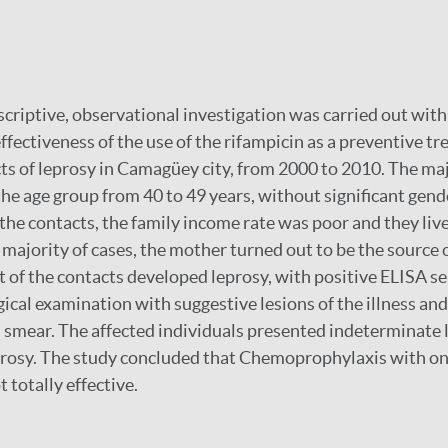
scriptive, observational investigation was carried out with
ffectiveness of the use of the rifampicin as a preventive t
s of leprosy in Camagüey city, from 2000 to 2010. The maj
the age group from 40 to 49 years, without significant gende
 the contacts, the family income rate was poor and they liv
 majority of cases, the mother turned out to be the source o
t of the contacts developed leprosy, with positive ELISA s
ical examination with suggestive lesions of the illness and
n smear. The affected individuals presented indeterminate 
prosy. The study concluded that Chemoprophylaxis with on
 totally effective.