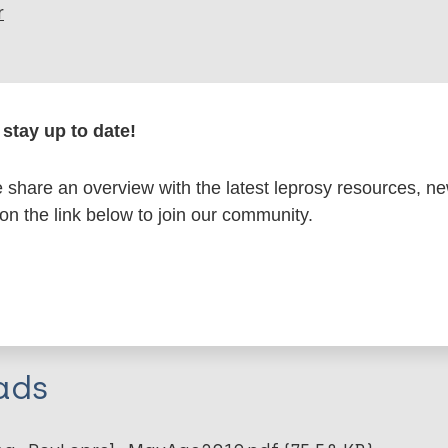
r
formation
stay up to date!
share an overview with the latest leprosy resources, n
itations:
 on the link below to join our community.
dNote X3 XML
EndNote 7 XML
Endnote tag
RIS
Rtf
lle KM
ads