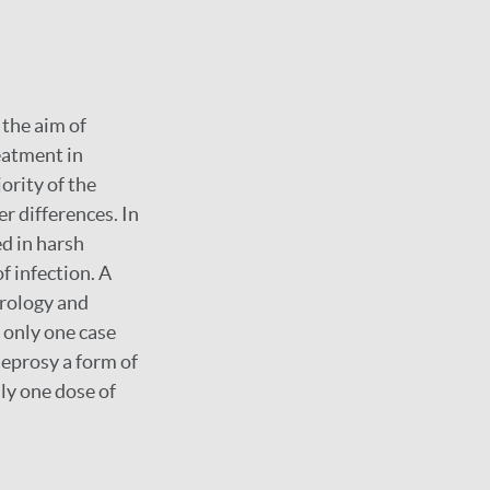
 the aim of
reatment in
ority of the
r differences. In
ed in harsh
f infection. A
erology and
 only one case
leprosy a form of
ly one dose of