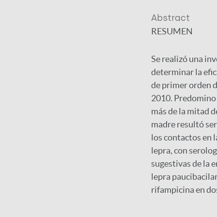
Abstract
RESUMEN
Se realizó una in
determinar la efi
de primer orden d
2010. Predomino el
más de la mitad de
madre resultó ser
los contactos en 
lepra, con serol
sugestivas de la 
lepra paucibacila
rifampicina en do