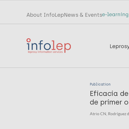
Skip
to
Top
About InfoLep
News & Events
main
menu
content
InfoLep
Main
Lepros
navigation
InfoLep
Publication
Eficacia de
de primer o
Atrio CN, Rodríguez de