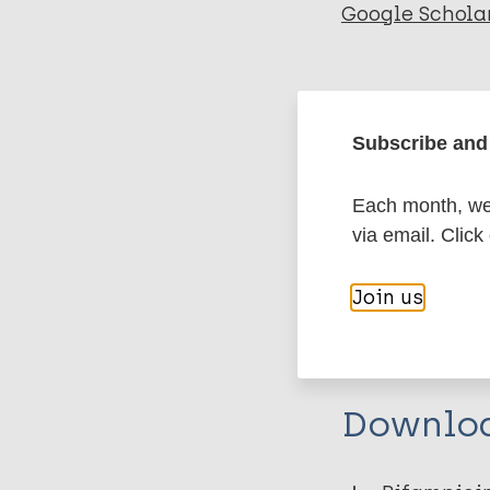
Google Schola
More in
Subscribe and 
Type
Each month, we 
Export c
Journal Article
via email. Click
Author
Join us
BibTeX
En
PubMedId
Atrio CN
Rodríguez del Va
Sallari KY
Downlo
Martin M
Sánchez ES