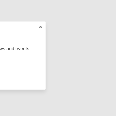
ews and events
ged
Marc