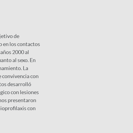
jetivo de
o en los contactos
 años 2000 al
uanto al sexo. En
inamiento. La
e convivencia con
tos desarrolló
ico con lesiones
rmos presentaron
ioprofilaxis con