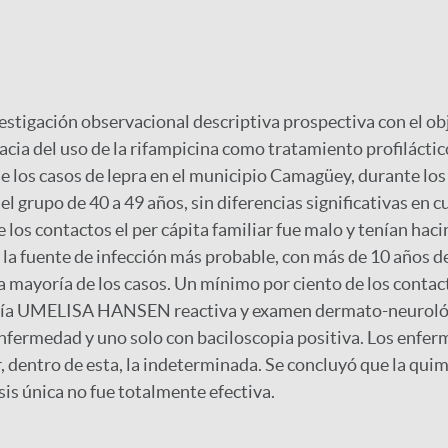
vestigación observacional descriptiva prospectiva con el ob
cacia del uso de la rifampicina como tratamiento profiláctic
e los casos de lepra en el municipio Camagüey, durante los
 grupo de 40 a 49 años, sin diferencias significativas en c
 los contactos el per cápita familiar fue malo y tenían hac
 la fuente de infección más probable, con más de 10 años d
la mayoría de los casos. Un mínimo por ciento de los contac
ogía UMELISA HANSEN reactiva y examen dermato-neurológ
enfermedad y uno solo con baciloscopia positiva. Los enfe
r, dentro de esta, la indeterminada. Se concluyó que la quim
sis única no fue totalmente efectiva.