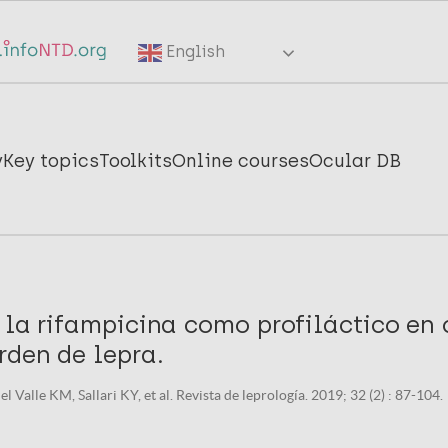
English
y
Key topics
Toolkits
Online courses
Ocular DB
 la rifampicina como profiláctico en
rden de lepra.
l Valle KM, Sallari KY, et al. Revista de leprología. 2019; 32 (2) : 87-104.