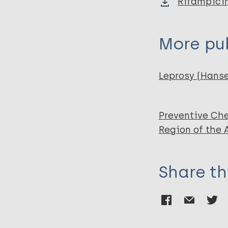
Rifampici
More pub
Leprosy (Hans
Preventive Ch
Region of the
Share th