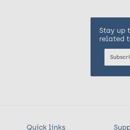
Stay up 
related t
Subscri
Quick links
Supp