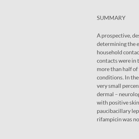
SUMMARY
A prospective, de
determining the e
household contact
contacts were in 
more than half of
conditions. In the
very small percen
dermal – neurolog
with positive ski
paucibacillary le
rifampicin was not