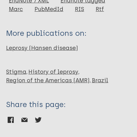
EndNote 7 XML
Endnote tagged
Author
Marc
PubMedId
RIS
Rtf
Alvarenga AVM
Da Silva GR
More publications on:
Vale DHA
Leprosy (Hansen disease)
Stigma
History of leprosy
Region of the Americas (AMR)
Brazil
Share this page: