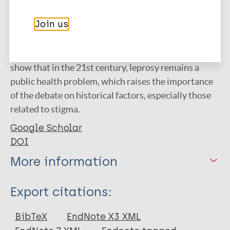
throughout the 20th century. It was found that,
Join us
despite scientific advances in the field of health and
the promotion of public health policies, the disease
survived the turn of the millennium. Recent data
show that in the 21st century, leprosy remains a
public health problem, which raises the importance
of the debate on historical factors, especially those
related to stigma.
Google Scholar
DOI
More information
Type
Export citations:
Journal Article
BibTeX
EndNote X3 XML