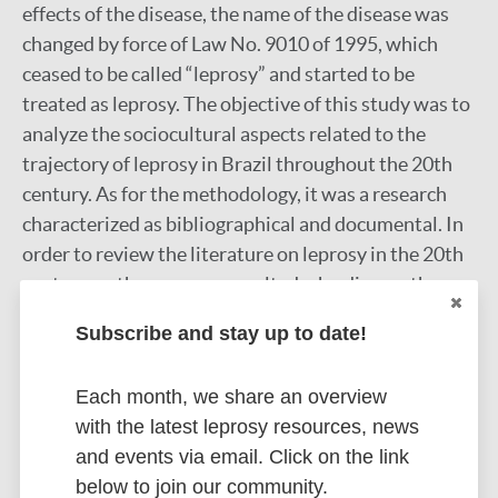
effects of the disease, the name of the disease was
changed by force of Law No. 9010 of 1995, which
ceased to be called “leprosy” and started to be
treated as leprosy. The objective of this study was to
analyze the sociocultural aspects related to the
trajectory of leprosy in Brazil throughout the 20th
century. As for the methodology, it was a research
characterized as bibliographical and documental. In
order to review the literature on leprosy in the 20th
century, authors were consulted who discuss the
issue of leprosy from a historical perspective, such as
Subscribe and stay up to date!
Alvarenga (2013), Carvalho (2012) and others who
address the issue of leprosy. public health, like
Each month, we share an overview
Hochman (1998) and Maciel (2007), in addition to
with the latest leprosy resources, news
the theoretical contributions of Goffman (1988) on
and events via email. Click on the link
the notion of stigma. The documental part
below to join our community.
integrated the legislation related to the endemic