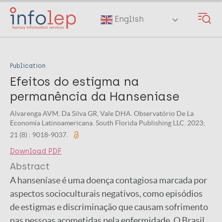
Skip
to
English
main
content
Publication
Efeitos do estigma na
permanência da Hanseníase
Alvarenga AVM, Da Silva GR, Vale DHA. Observatório De La
Economía Latinoamericana. South Florida Publishing LLC. 2023;
21 (8) : 9018-9037.
Download PDF
Abstract
A hanseníase é uma doença contagiosa marcada por
aspectos socioculturais negativos, como episódios
de estigmas e discriminação que causam sofrimento
nas pessoas acometidas pela enfermidade. O Brasil,