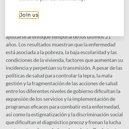
Lilacs, Google Scholar y Scielo. Para ello, se
seleccionaron diez artículos que cumplían los
Join us
criterios de inclusión, como ser relevantes y actuales
para este tema, y los criterios de exclusión, como no
ajustarse al enfoque temporal de los últimos 21
años. Los resultados muestran que la enfermedad
está asociada a la pobreza, la baja escolaridad y las
condiciones de la vivienda, factores que aumentan su
incidencia y perpetúan su transmisión. A pesar de las
políticas de salud para controlar la lepra, la mala
gestión y la fragmentación de las acciones de salud
entre los diferentes niveles de gobierno dificultan la
expansión de los servicios y la implementación de
programas eficaces para combatir esta enfermedad,
así como la estigmatización y la discriminación social
que dificultan el diagnóstico precoz y frenan la lucha