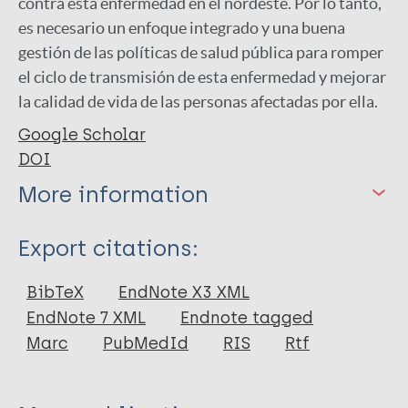
contra esta enfermedad en el nordeste. Por lo tanto,
es necesario un enfoque integrado y una buena
gestión de las políticas de salud pública para romper
el ciclo de transmisión de esta enfermedad y mejorar
la calidad de vida de las personas afectadas por ella.
Google Scholar
DOI
More information
Type
Export citations:
Journal Article
BibTeX
EndNote X3 XML
EndNote 7 XML
Endnote tagged
Author
Marc
PubMedId
RIS
Rtf
Bortoluzzi L
Concatto Pretto M