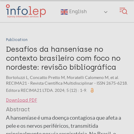
Skip
to
English
main
content
Publication
Desafios da hanseníase no
contexto brasileiro com foco no
nordeste: revisão bibliográfica
Bortoluzzi L, Concatto Pretto M, Moratelli Calomeno M, et al.
RECIMA21 - Revista Científica Multidisciplinar - ISSN 2675-6218.
Editora RECIMA21 LTDA. 2024; 5 (12) : 1-9.
Download PDF
Abstract
A hanseníase é uma doença contagiosa que afeta a
pele e os nervos periféricos, transmitida
principalmente por via respiratória. No Brasil, o