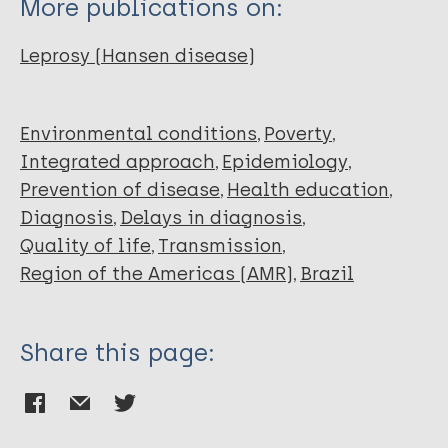
More publications on:
Moratelli Calomeno M
Aracy Dallabrida K
Leprosy (Hansen disease)
Environmental conditions
Poverty
Integrated approach
Epidemiology
Prevention of disease
Health education
Diagnosis
Delays in diagnosis
Quality of life
Transmission
Region of the Americas (AMR)
Brazil
Share this page: