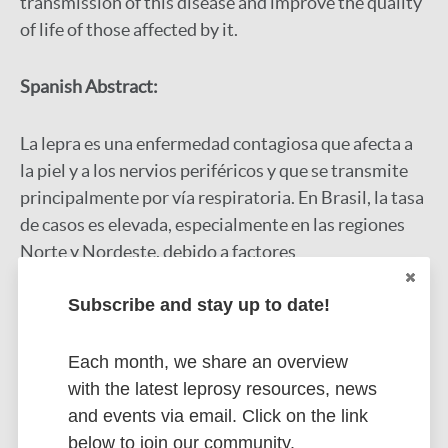
transmission of this disease and improve the quality
of life of those affected by it.
Spanish Abstract:
La lepra es una enfermedad contagiosa que afecta a
la piel y a los nervios periféricos y que se transmite
principalmente por vía respiratoria. En Brasil, la tasa
de casos es elevada, especialmente en las regiones
Norte y Nordeste, debido a factores
socioeconómicos y al difícil acceso al tratamiento en
estas zonas. Con el objetivo de investigar las
Subscribe and stay up to date!
características epidemiológicas, socioeconómicas y
las políticas públicas relacionadas con la lepra en el
Each month, we share an overview
nordeste de Brasil, este artículo presenta una
with the latest leprosy resources, news
revisión bibliográfica de la literatura, para lo que
and events via email. Click on the link
utiliza como fuente de investigación artículos de
below to join our community.