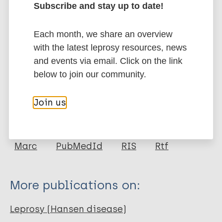
chain of transmission, helping to eradicate the
Subscribe and stay up to date!
Leprosy.
Google Scholar
Each month, we share an overview
DOI
with the latest leprosy resources, news
and events via email. Click on the link
More information
below to join our community.
Type
Export citations:
Join us
Journal Article
BibTeX
EndNote X3 XML
EndNote 7 XML
Endnote tagged
Author
Marc
PubMedId
RIS
Rtf
Dias SM
Barbosa AC
More publications on:
Carrijo MVN
Leprosy (Hansen disease)