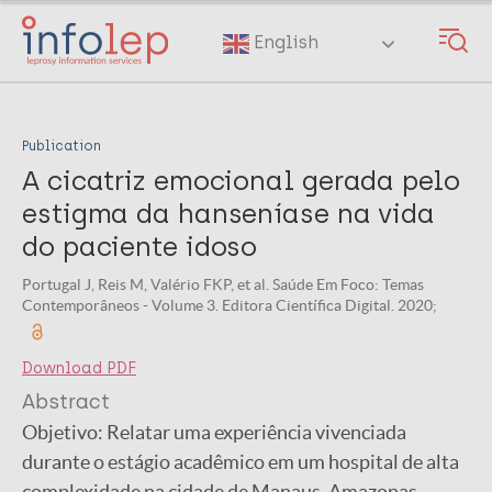
Skip
to
English
main
content
Publication
A cicatriz emocional gerada pelo
estigma da hanseníase na vida
do paciente idoso
Portugal J, Reis M, Valério FKP, et al. Saúde Em Foco: Temas
Contemporâneos - Volume 3. Editora Científica Digital. 2020;
Download PDF
Abstract
Objetivo: Relatar uma experiência vivenciada
durante o estágio acadêmico em um hospital de alta
complexidade na cidade de Manaus, Amazonas.