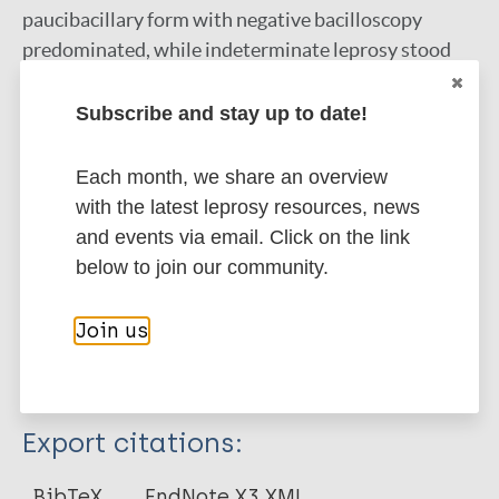
paucibacillary form with negative bacilloscopy
predominated, while indeterminate leprosy stood
out. There were more new cases with zero degree of
disability at diagnosis.
Subscribe and stay up to date!
Conclusions:
A deprived population with new cases
Each month, we share an overview
in its aging population would require, as a pertinent
with the latest leprosy resources, news
strategy, to reinforce prevention actions, active
and events via email. Click on the link
screening and early detection to eradicate this
below to join our community.
disease with social stigma.
Join us
Google Scholar
More information
Type
Export citations:
Journal Article
BibTeX
EndNote X3 XML