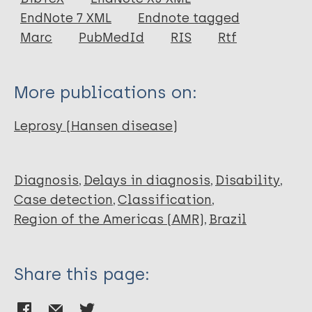
EndNote 7 XML
Endnote tagged
Author
Marc
PubMedId
RIS
Rtf
Garcíia MA
Casa ER
More publications on:
Manso BP
Leprosy (Hansen disease)
Diagnosis
Delays in diagnosis
Disability
Case detection
Classification
Region of the Americas (AMR)
Brazil
Share this page: