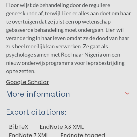
Floor wijst de behandeling door de reguliere
geneeskunde af, terwijl Lien er alles aan doet om haar
te overtuigen dat ze juist een op wetenschap
gebaseerde behandeling moet ondergaan. Lien wil
verandering in haar leven omdat ze de dood van haar
zus heel moeilijk kan verwerken. Ze gaat als
psychologe samen met Roel naar Nigeria om een
nieuw onderwijsprogramma voor leprabestrijding
op te zetten.
Google Scholar
More information
Type
Export citations:
Book
BibTeX
EndNote X3 XML
EndNote 7 XML
Endnote tagged