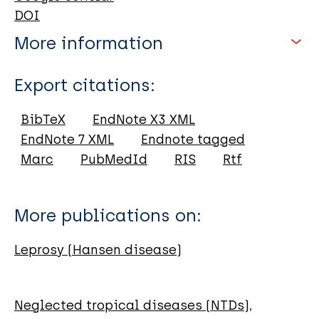
DOI
More information
Type
Export citations:
Journal Article
BibTeX
EndNote X3 XML
EndNote 7 XML
Endnote tagged
Author
Marc
PubMedId
RIS
Rtf
Conde VMG
Nogueira AJG
More publications on:
Da Silva YED
Duarte GR
Leprosy (Hansen disease)
Carvalho MMG
Baia MJDS
Gomes GP
Neglected tropical diseases (NTDs)