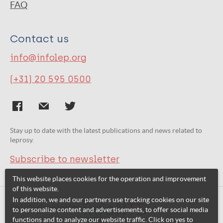
FAQ
Contact us
info@infolep.org
(+31) 20 595 0500
Stay up to date with the latest publications and news related to
leprosy.
Subscribe to newsletter
This website places cookies for the operation and improvement
of this website.
In addition, we and our partners use tracking cookies on our site
Related websites:
to personalize content and advertisements, to offer social media
functions and to analyze our website traffic. Click on yes to