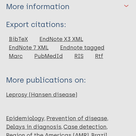
More information
Type
Export citations:
Journal Article
BibTeX
EndNote X3 XML
EndNote 7 XML
Endnote tagged
Author
Marc
PubMedId
RIS
Rtf
Junio LFV
Carvalho RRX
More publications on:
Campos FJSS
Sabbá ADCS
Leprosy (Hansen disease)
Varela APAS
Silvestre LC
Tannus LDO
Epidemiology
Prevention of disease
Delays in diagnosis
Case detection
Region of the Americas (AMR)
Brazil