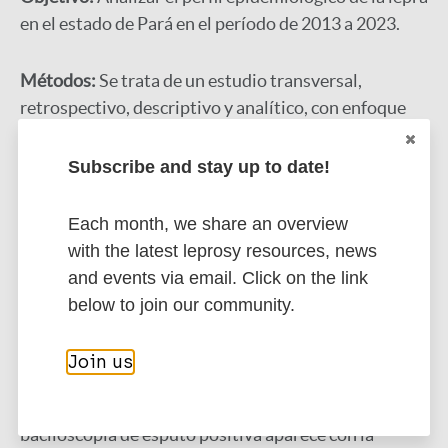
en el estado de Pará en el período de 2013 a 2023.
Métodos:
Se trata de un estudio transversal,
retrospectivo, descriptivo y analítico, con enfoque
cuantitativo, que utilizó datos de la Base de Datos
DATASUS.
Subscribe and stay up to date!
Resultados:
Se analizaron 32.542 casos de la
Each month, we share an overview
enfermedad. La prevalencia de casos de lepra
with the latest leprosy resources, news
notificados fue (aproximadamente 35/100.000
and events via email. Click on the link
habitantes). Se encontró quelos afectados por la
below to join our community.
patología eran en su mayoría hombres, mestizos, con
edades entre 20 y 49 años y con educación primaria
Join us
incompleta. El porcentaje de baciloscopia muestra
que el examen no se realiza en mayor número, la
baciloscopia de esputo positiva aparece con la