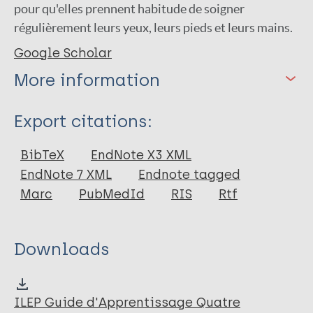
pour qu'elles prennent habitude de soigner
régulièrement leurs yeux, leurs pieds et leurs mains.
Google Scholar
More information
Type
Export citations:
Book
BibTeX
EndNote X3 XML
EndNote 7 XML
Endnote tagged
Marc
PubMedId
RIS
Rtf
Downloads
ILEP Guide d'Apprentissage Quatre