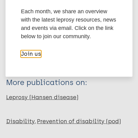
(ILEP). ILEP Guide d apprentissage. 2002;
Each month, we share an overview
with the latest leprosy resources, news
and events via email. Click on the link
Related organization(s)
below to join our community.
Organization
ILEP - International Federation of Anti-
Join us
Leprosy Associations
More publications on:
Leprosy (Hansen disease)
Disability
Prevention of disability (pod)