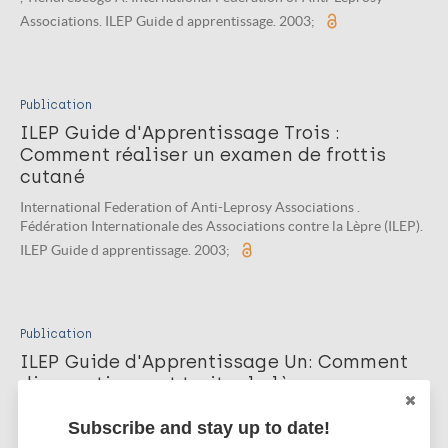
Associations. ILEP Guide d apprentissage. 2003;
Publication
ILEP Guide d'Apprentissage Trois :
Comment réaliser un examen de frottis
cutané
International Federation of Anti-Leprosy Associations .
Fédération Internationale des Associations contre la Lèpre (ILEP).
ILEP Guide d apprentissage. 2003;
Publication
ILEP Guide d'Apprentissage Un: Comment
diagnostiquer et traiter la lèpre.
International Federation of Anti-Leprosy Associations , TALMilep
Subscribe and stay up to date!
. La Fédération Internationale des Associations contre la Lèpre