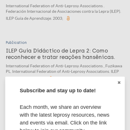
International Federation of Anti-Leprosy Associations .
Federación Internacional de Asociaciones contra la Lepra (ILEP).
ILEP Guía de Aprendizaje. 2003;
Publication
ILEP Guia Didáctico de Lepra 2: Como
reconhecer e tratar reações hansênicas.
International Federation of Anti-Leprosy Associations , Fuzikawa
PL. International Federation of Anti-Leprosy Associations. ILEP
Guia Didáctico . 2002;
Subscribe and stay up to date!
Publication
Each month, we share an overview
ILEP Guia Didáctico de Lepra 2: Como
with the latest leprosy resources, news
reconhecer e tratar as reações lepróticas.
and events via email. Click on the link
International Federation of Anti-Leprosy Associations .