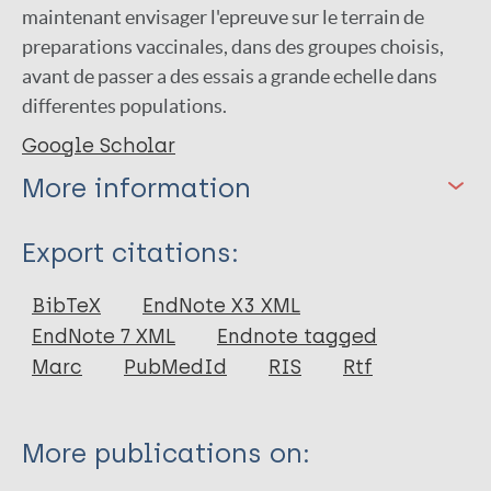
maintenant envisager l'epreuve sur le terrain de
preparations vaccinales, dans des groupes choisis,
avant de passer a des essais a grande echelle dans
differentes populations.
Google Scholar
More information
Type
Export citations:
Journal Article
BibTeX
EndNote X3 XML
EndNote 7 XML
Endnote tagged
Author
Marc
PubMedId
RIS
Rtf
Noordeen S K
Sansarricq H
More publications on: