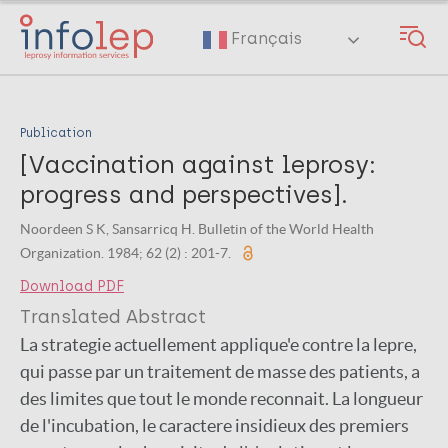
Skip
to
Français
main
content
Publication
[Vaccination against leprosy:
progress and perspectives].
Noordeen S K, Sansarricq H. Bulletin of the World Health
Organization. 1984; 62 (2) : 201-7.
Download PDF
Translated Abstract
La strategie actuellement applique'e contre la lepre,
qui passe par un traitement de masse des patients, a
des limites que tout le monde reconnait. La longueur
de l'incubation, le caractere insidieux des premiers