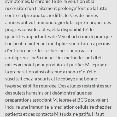
symptomes, la chronicite de l'e'volution et la
necessite d'un traitement prolonge' font de la lutte
contre la lpre une tdche difficile. Ces dernieres
ann6es ont vu l'immunologie de la lepre marquer des
progres considerables, et la disponibilite' de
quantites importantes de Mycobacterium leprae que
l'on peut maintenant multiplier sur le tatou a permis
d'entreprendre des recherches sur un vaccin
antilkpreux spe&cifique. Des methodes ont dtet
mises au point pour produire et purifier M. leprae et
la preparation ainsi obtenue a montre' qu'elle
suscitait chez la souris et le cobaye une bonne
hypersensibilite retardee. Des etudes restreintes sur
des sujets humains ont de6montre' que des
preparations associant M. leprae et BCG pouvaient
induire une immunite' a mediation cellulaire chez des
patients et des contacts Mitsuda-ne'gatifs. Il faut