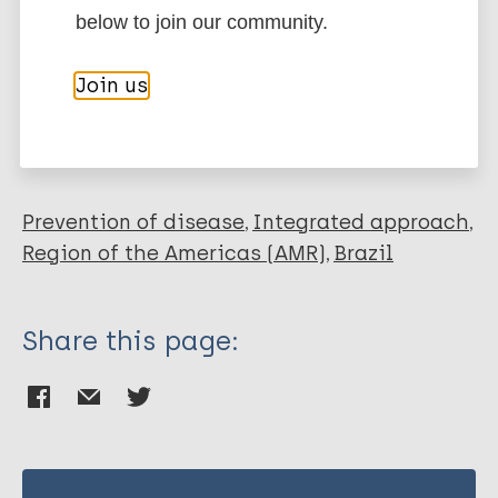
below to join our community.
Visschedijk J
Engelhard A
More publications on:
Join us
Lever P
Faria Grossi MA
Leprosy (Hansen disease)
Feenstra P
Prevention of disease
Integrated approach
Region of the Americas (AMR)
Brazil
Share this page: