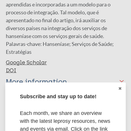
aprendidas e incorporadas a um modelo para o
processo de integração. Tal modelo, que é
apresentado no final do artigo, irá auxiliar os
diversos países na integração dos serviços de
hanseníase com os serviços gerais de saúde.
Palavras-chave: Hanseníase; Serviços de Saúde;
Estratégias
Google Scholar
DOI
More information
Type
Subscribe and stay up to date!
Export citations:
Journal Article
BibTeX
EndNote X3 XML
Each month, we share an overview
EndNote 7 XML
with the latest leprosy resources, news
Endnote tagged
Author
and events via email. Click on the link
Marc
PubMedId
RIS
Rtf